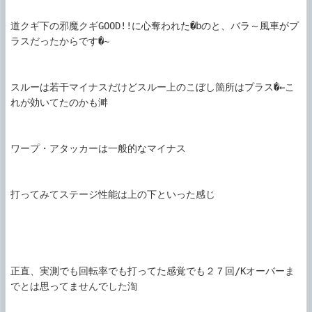
道クギ下の邪魔クギGOOD!!に心奪われた�bのと、バラ～風車がプ
ラスだったからです�~

スルーは若干マイナスだけどスルー上のこぼし箇所はプラス�←こ
れが効いてたのかも溿

ワープ・アタッカーは一般的なマイナス

打ってみてステージ性能は上の下といった感じ

正直、実測でも回転率でも打ってた感覚でも２７回/Kオーバーま
でとは思ってませんでした渹
