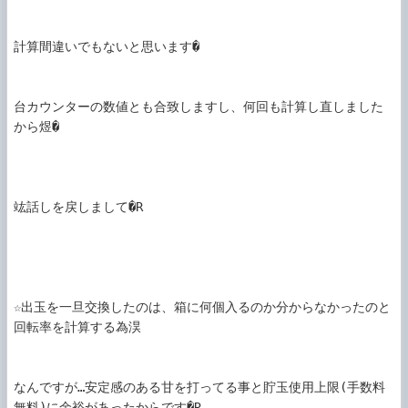
計算間違いでもないと思います�

台カウンターの数値とも合致しますし、何回も計算し直しました
から煜�

竑話しを戻しまして�R

☆出玉を一旦交換したのは、箱に何個入るのか分からなかったのと
回転率を計算する為淏

なんですが…安定感のある甘を打ってる事と貯玉使用上限(手数料
無料)に余裕があったからです�R
