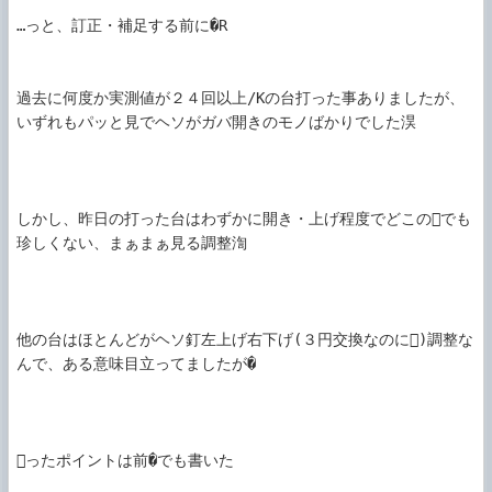
…っと、訂正・補足する前に�R

過去に何度か実測値が２４回以上/Kの台打った事ありましたが、
いずれもパッと見でヘソがガバ開きのモノばかりでした淏

しかし、昨日の打った台はわずかに開き・上げ程度でどこのでも
珍しくない、まぁまぁ見る調整渹

他の台はほとんどがヘソ釘左上げ右下げ(３円交換なのに)調整な
んで、ある意味目立ってましたが�

ったポイントは前�でも書いた
