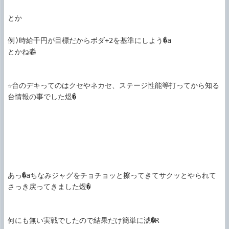
とか

例)時給千円が目標だからボダ+2を基準にしよう�a

とかね淼

☆台のデキってのはクセやネカセ、ステージ性能等打ってから知る
台情報の事でした煜�

あっ�aちなみジャグをチョチョッと擦ってきてサクッとやられて
さっき戻ってきました煜�

何にも無い実戦でしたので結果だけ簡単に淲�R
