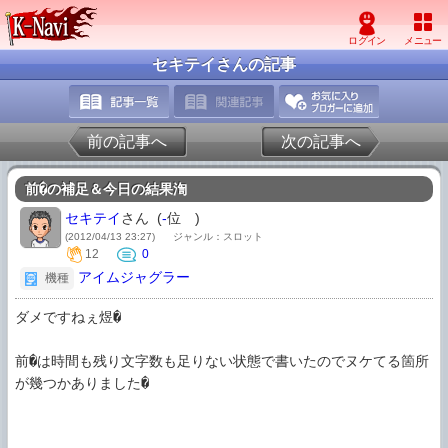
セキテイさんの記事
前の記事へ
次の記事へ
前�の補足＆今日の結果渹
セキテイ
さん (
-
位
)
(2012/04/13 23:27)
ジャンル：スロット
12
0
アイムジャグラー
機種
ダメですねぇ煜�

前�は時間も残り文字数も足りない状態で書いたのでヌケてる箇所
が幾つかありました�
