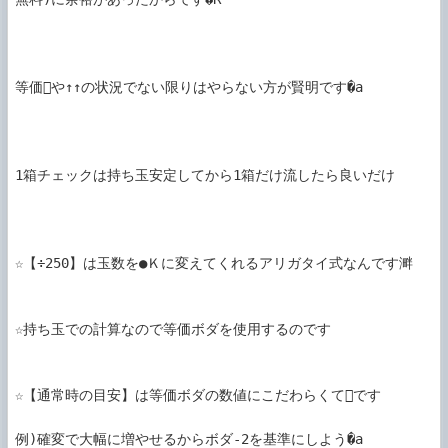
等価や↑↑の状況でない限りはやらない方が賢明です�a

1箱チェックは持ち玉安定してから1箱だけ流したら良いだけ

☆【÷250】は玉数を●Ｋに変えてくれるアリガタイ式なんです溿

☆持ち玉での計算なので等価ボダを使用するのです

☆【通常時の目安】は等価ボダの数値にこだわらくてです

例)確変で大幅に増やせるからボダ-2を基準にしよう�a
