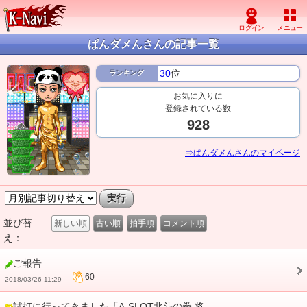
ぱんダメんさんの記事一覧
30
位
ランキング
お気に入りに
登録されている数
928
⇒ぱんダメんさんのマイページ
並び替
新しい順
古い順
拍手順
コメント順
え：
ご報告
60
2018/03/26 11:29
試打に行ってきました「A-SLOT北斗の拳 将」