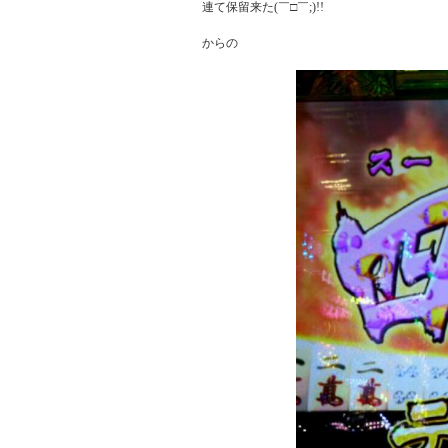
連て保留来た(￣□￣;)!!

からの  
