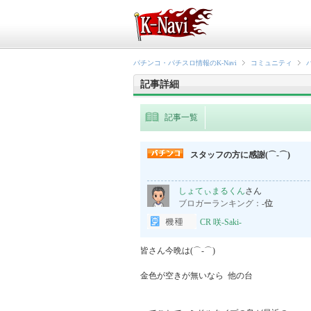
パチンコ・パチスロ情報のK-Navi
コミュニティ
記事詳細
記事一覧
スタッフの方に感謝(⌒‐⌒)
しょてぃまるくん
さん
ブロガーランキング：
-位
CR 咲-Saki-
皆さん今晩は(⌒‐⌒)

金色が空きが無いなら  他の台
