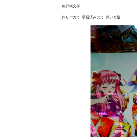
魚群柄文字

釣りバカで  学習済みにて  熱いと悟
