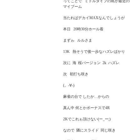
ってことで   ミドルタイプの島が最近の

マイブーム

当たればデカイMAXなんでしょうが

本日   20時30分ホール着

まずゎ   ルルさま

13K   熱そうで後一歩なハズレばかり

次に  海  桜バージョン  2k  ハズレ

次   初打ち咲き

(。-∀-)

麻雀の台で したか…からの

真ん中 何とかボーナスで4R

2Kでこれゎ頂けない(ー_ー;)

なので  隣にスライド  同じ咲き
