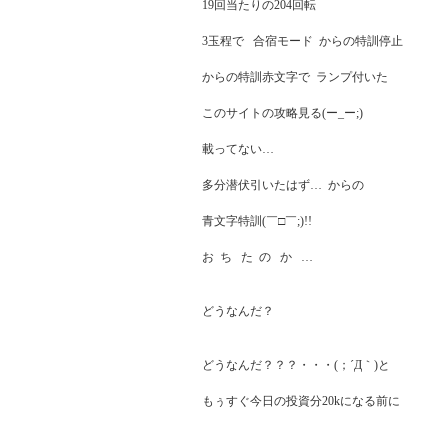
19回当たりの204回転   

3玉程で   合宿モード  からの特訓停止

からの特訓赤文字で  ランプ付いた

このサイトの攻略見る(ー_ー;)

載ってない…

多分潜伏引いたはず…  からの

青文字特訓(￣□￣;)!!

お  ち   た  の   か   …

どうなんだ？

どうなんだ？？？・・・(；´Д｀)と

もぅすぐ今日の投資分20kになる前に
