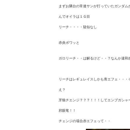
まずお隣台の常連サンが打っていたガンダムが
んでオイラは１Ｇ目

リーチ・・・・疑似なし

赤炎ボワッと

ガロリーチ・・は解るけど・・？なんか違和感
リーチはレギュレイスしかも青エフェ・・・そ
え？

牙狼チエンジ？？？！！！してエンブガシャーン
邪眼竜！！

チェンジの場合赤エフェって・・
