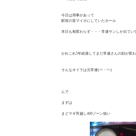
今日は用事があって

駅前の昔マイホにしていたホール

本日も相変わらず・・・常連サンしか出ていな
かれこれ5年経過してまだ常連さんの顔が変わ
そんなオイラは元常連(=^・^=)

んで

まずは

まどマギ宵越し400ゾーン狙い
