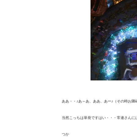
ああ・・♪あ～あ、ああ、あー♪（その時お隣確
当然こっちは単発ですはい・・・常連さんには
つか
