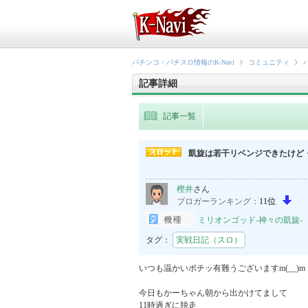
パチンコ・パチスロ情報のK-Navi
コミュニティ
記事詳細
記事一覧
凱旋は若干リベンジできたけど
樫井
さん
ブロガーランキング：
11位
ミリオンゴッド-神々の凱旋-
タグ：
実戦日記（スロ）
いつも温かいポチッ有難うございますm(__)m

今日もかーちゃん朝から出かけてまして

11時過ぎに脱走
