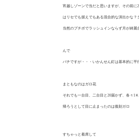
宵越しゾーンで当だと思いますが、その前に2
はリセでも据えでもある混合的な演出かな？タ
当然のプチボでラッシュインならず月が綺麗台
んで

パチですが・・・いかんせん釘は基本的に平行
まともなのはガロ花

それでも一台目、二台目と20届かず、各々1Ｋ
帰ろうとして目に止まったのは復刻ガロ

すちゃっと着席して
