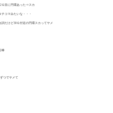
2Ｇ目に円環あった⇒スカ

チコマみたいな・・・

詞だけど30Ｇ付近の円環スカってヤメ

棒

ずつでヤメて
