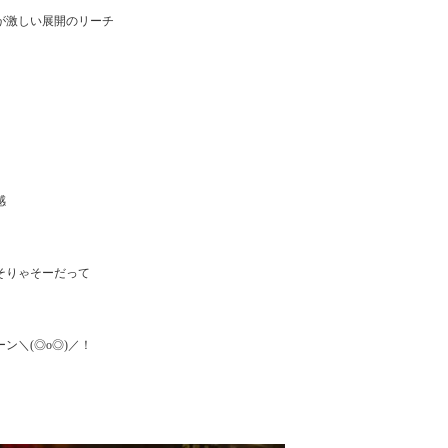
激しい展開のリーチ



りゃそーだって

＼(◎o◎)／！
