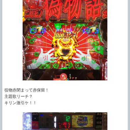
役物赤閉まって赤保留！

主題歌リーチ？

キリン激引ケ！！
