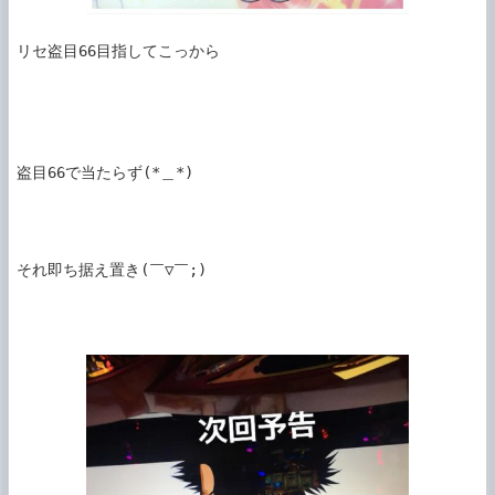
リセ盗目66目指してこっから

盗目66で当たらず(*＿*)

それ即ち据え置き(￣▽￣;)
