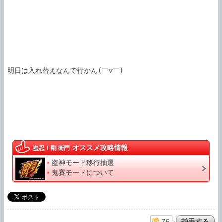
明日は入れ替えなんで行かん(￣▽￣)

オススメ攻略情報
盗忍！剛 衛門
盗神モード移行抽選
鬼賽モードについて
76