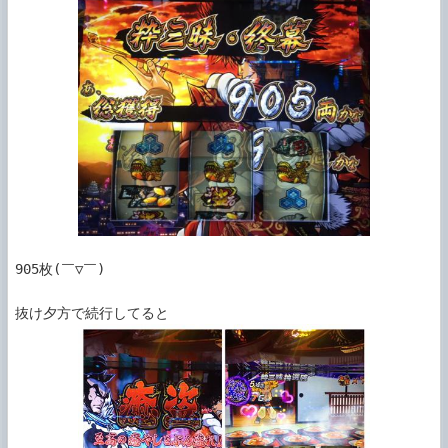
905枚(￣▽￣)
