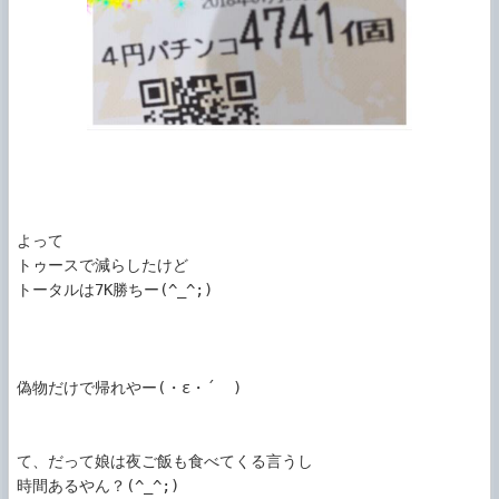
よって

トゥースで減らしたけど

トータルは7K勝ちー(^_^;)

偽物だけで帰れやー(・ε・´  )

て、だって娘は夜ご飯も食べてくる言うし

時間あるやん？(^_^;)
