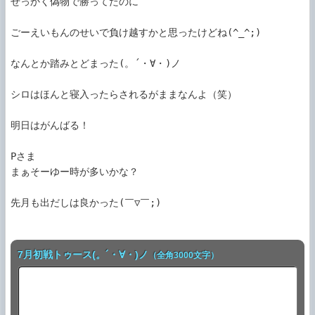
せっかく偽物で勝ってたのに

ごーえいもんのせいで負け越すかと思ったけどね(^_^;)

なんとか踏みとどまった(。´・∀・)ノ

シロはほんと寝入ったらされるがままなんよ（笑）

明日はがんばる！

Pさま

まぁそーゆー時が多いかな？

先月も出だしは良かった(￣▽￣;)

7月初戦トゥース(。´・∀・)ノ
（全角3000文字）