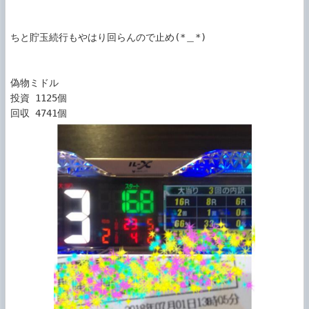
ちと貯玉続行もやはり回らんので止め(*＿*)

偽物ミドル

投資 1125個
