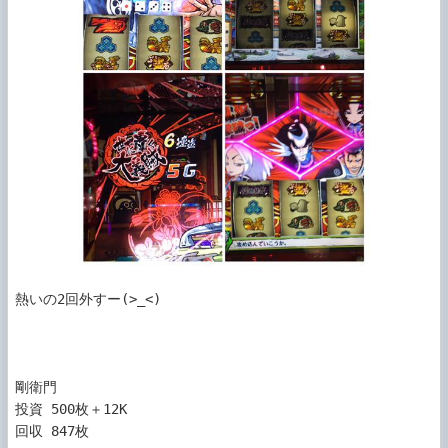
熱いの2回外すー(>_<)

剛衛門

投資 500枚＋12K 

回収 847枚 
