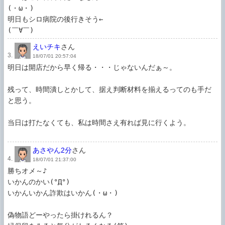
(・ω・)

明日もシロ病院の後行きそう←

(￣∀￣)
えいチキ
さん
3.
18/07/01 20:57:04
明日は開店だから早く帰る・・・じゃないんだぁ～。

残って、時間潰しとかして、据え判断材料を揃えるってのも手だ
と思う。

当日は打たなくても、私は時間さえ有れば見に行くよう。

あさやん2分
さん
4.
18/07/01 21:37:00
勝ちオメ～♪

いかんのかい(°Д°)

いかんいかん詐欺はいかん(・ω・)

偽物語どーやったら掛けれるん？
