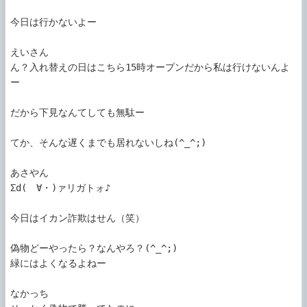
今日は行かないよー

えいさん

ん？入れ替えの日はこちら15時オープンだから私は行けないんよ
ー

だから下見なんてしても無駄ー

てか、そんな遅くまでも居れないしね(^_^;)

あさやん

Σd(ゝ∀・)ァリガトォ♪

今日はイカン詐欺はせん（笑）

偽物どーやったら？なんやろ？(^_^;)

緑にはよくなるよねー

なかっち
