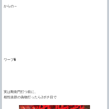
からの～

ワープ�

実は剛衛門打つ前に、

相性抜群の偽物打ったら2ポチ目で
