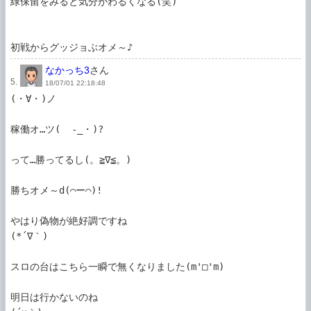
緑保留をみると気分がわるくなる(笑)

初戦からグッジョぶオメ～♪
なかっち3
さん
5.
18/07/01 22:18:48
(・∀・)ノ

稼働オ…ツ(  -_・)?

って…勝ってるし(。≧∇≦。)

勝ちオメ～d(⌒ー⌒)!

やはり偽物が絶好調ですね

(*´∇｀)

スロの台はこちら一瞬で無くなりました(m'□'m)

明日は行かないのね
