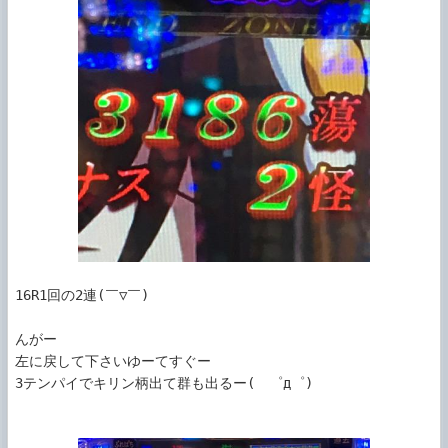
16R1回の2連(￣▽￣)

んがー

左に戻して下さいゆーてすぐー

3テンパイでキリン柄出て群も出るー(　゜д゜)
