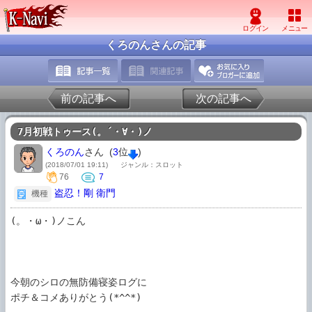
くろのんさんの記事
前の記事へ
次の記事へ
7月初戦トゥース(。´・∀・)ノ
くろのん
さん (
3
位
)
(2018/07/01 19:11)
ジャンル：スロット
76
7
盗忍！剛 衛門
機種
(。・ω・)ノこん

今朝のシロの無防備寝姿ログに

ポチ＆コメありがとう(*^^*)
