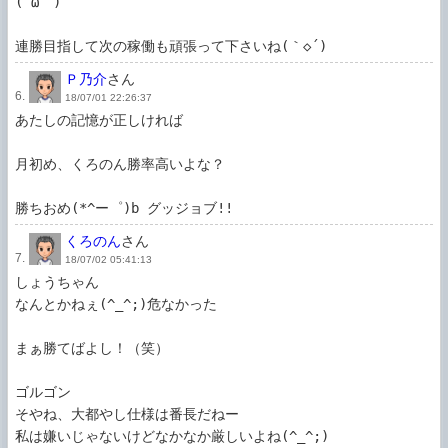
(´ω｀)

Ｐ乃介
さん
6.
18/07/01 22:26:37
あたしの記憶が正しければ

月初め、くろのん勝率高いよな？

勝ちおめ(*^ー゜)b グッジョブ!!
くろのん
さん
7.
18/07/02 05:41:13
しょうちゃん

なんとかねぇ(^_^;)危なかった

まぁ勝てばよし！（笑）

ゴルゴン

そやね、大都やし仕様は番長だねー

私は嫌いじゃないけどなかなか厳しいよね(^_^;)
