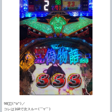
98＼(^o^)／

コレは16Rで次スルー(￣▽￣)
