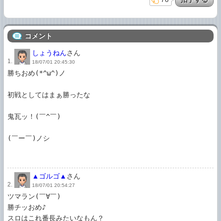
コメント
しょうねん
さん
1.
18/07/01 20:45:30
勝ちおめ(*^ω^)ノ

初戦としてはまぁ勝ったな

鬼瓦ッ！(￣^￣)

(￣ー￣)ノシ

▲ゴルゴ▲
さん
2.
18/07/01 20:54:27
ツマラン(￣∀￣)

勝チッおめ♪

スロはこれ番長みたいなもん？
