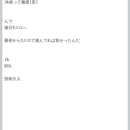
3k使って撤退(笑)

んで

後日5スロへ

最初から5スロで遊んでれば良かったんだ

1k

BIG

技術介入
