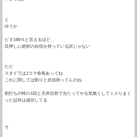
と

ゆうか

ビタ100％と言えるほど

目押しに絶対の自信を持っている訳じゃない

ただ

スタドラは2コマ余裕あってね

これに関しては割りと自信持ってんのね

初打ちの時の1回と天井目前で当たってやる気無くしてミスりまく
った以外は成功してる

そ
