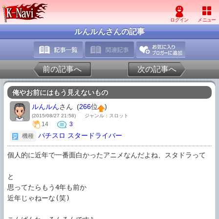
ルんルんさんの記事
前の記事へ
次の記事へ
俺やお前にはもう見えないもの
ルんルん
さん (
266
位
)
(2015/08/27 21:58)
ジャンル：スロット
14
3
パチスロ スタードライバー
機種
個人的に近年で一番面白かったアニメなんだよね、スタドラって

と

思ってたらもう4年も前か

近年じゃねーな(笑)
