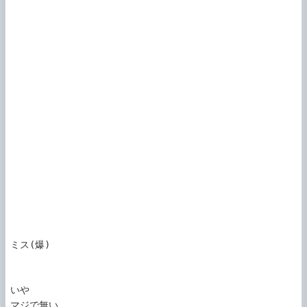
ミス(爆)

いや

マジで無い
