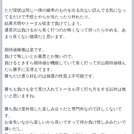
ただ現状は同じ一律の確率のものを出る出ない読んでる気になっ
てるだけで予想とやらが当たったり外れたり。

結果月間やトータル収支で負けてしまう。

通算沢山負けるから長く打つのが怖くなって持ったらやめる、あ
まり良くない循環だと思います。

期待値稼働は楽です。

負けて悔しいとか最悪とか無いので。

負けるときすら期待値が機能していて長く打って沢山期待値積ん
だら勝手に玉増えてます。

勝ちだけ選り好むのは抽選の性質上不可能です。

勝ちも負けも全て受け入れてトータル浮く打ち方をする以外は無
いと思いますね。

勝ち負け度外視した楽しみ云々だと専門外なので詳しくないで
す。

お金失いながら楽しいから良いですって何か負け惜しみみたいで
嫌いだし。
