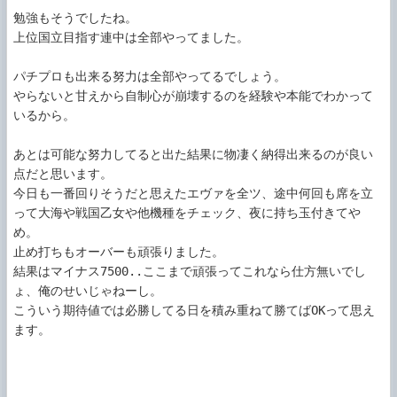
勉強もそうでしたね。

上位国立目指す連中は全部やってました。

パチプロも出来る努力は全部やってるでしょう。

やらないと甘えから自制心が崩壊するのを経験や本能でわかって
いるから。

あとは可能な努力してると出た結果に物凄く納得出来るのが良い
点だと思います。

今日も一番回りそうだと思えたエヴァを全ツ、途中何回も席を立
って大海や戦国乙女や他機種をチェック、夜に持ち玉付きてや
め。

止め打ちもオーバーも頑張りました。

結果はマイナス7500..ここまで頑張ってこれなら仕方無いでし
ょ、俺のせいじゃねーし。

こういう期待値では必勝してる日を積み重ねて勝てばOKって思え
ます。
