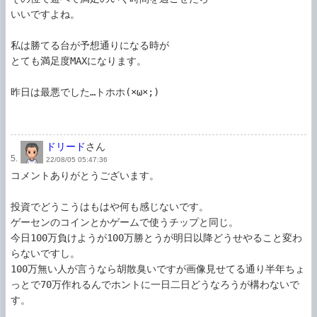
いいですよね。

私は勝てる台が予想通りになる時が

とても満足度MAXになります。

昨日は最悪でした…トホホ(×ω×;)

ドリード
さん
5.
22/08/05 05:47:36
コメントありがとうございます。

投資でどうこうはもはや何も感じないです。

ゲーセンのコインとかゲームで使うチップと同じ。

今日100万負けようが100万勝とうが明日以降どうせやること変わ
らないですし。

100万無い人が言うなら胡散臭いですが画像見せてる通り半年ちょ
っとで70万作れるんでホントに一日二日どうなろうが構わないで
す。
