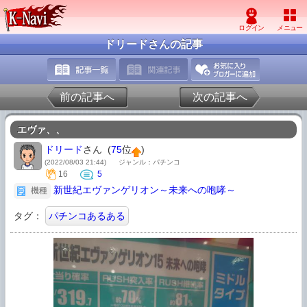
ドリードさんの記事
前の記事へ
次の記事へ
エヴァ、、
ドリード
さん (
75
位
)
(2022/08/03 21:44)
ジャンル：パチンコ
16
5
新世紀エヴァンゲリオン～未来への咆哮～
機種
タグ：
パチンコあるある