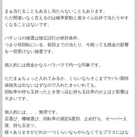
まぁ当たることもあるし当たらないこともあります。

ただ間違いなく言えるのは確率変動と遊タイム以外で当たりやす
くなることはないです。

パチンコの抽選は独立試行が絶対条件。

つまり何回転にいる、前回までの当たり、今残ってる残金の影響
を一切受けない抽選です。

個人的には残金かなりバラバラで均一な印象です。

ただまぁちょっと入れてみるか、くらいならそこまでヤバい期待
値損失は出ないはずなので入れたきゃいれても。

回転率や持ち玉持ったとき突っ込む持ち玉比率のがよほど影響は
大きいです。

個人的には、、、無理です。

店選び、機種選び、回転率の測定&選別、止め打ち、オーバー入
賞、持ち玉全ツ。

様々ありますがどれか一つくらいならやらなくてもプラスにはな