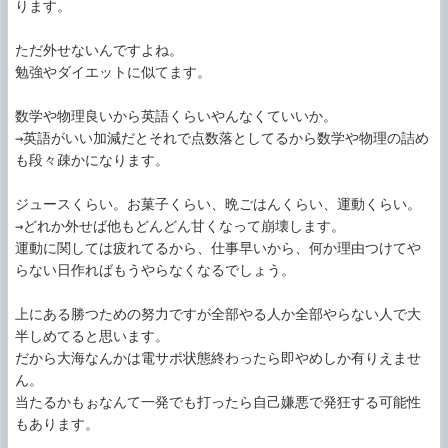
ります。

ただ外せないんですよね。

勉強やダイエットに似てます。

数学や物理良いから英語くらいやんなくていいか。

→英語がいい加減だとそれで点数落としてるから数学や物理の詰め
も段々疎かになります。

ジュースくらい。お菓子くらい、晩ごはんくらい、運動くらい。

→どれか外せば他もどんどん甘くなって崩壊します。

運動に関しては疲れてるから、仕事早いから、何か理由つけてや
らない日作ればもうやらなくなるでしょう。

上にある勝つための努力ですが全部やる人か全部やらない人で大
半しめてると思います。

だから大海なんかは電サポ状態終わったら即やめしか有りえませ
ん。

当たるかもぉなんて一発でも打ったら自己嫌悪で発狂する可能性
もあります。
