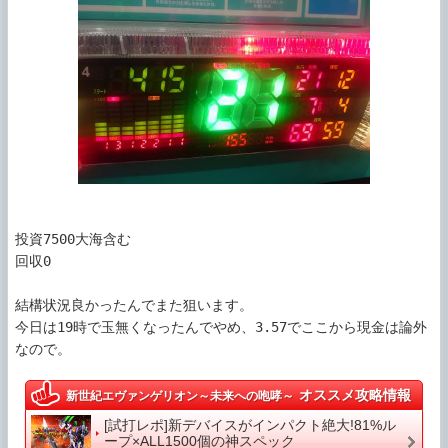
投資7500大海含む

回収0

結構状況良かったんでまた狙います。

今日は19時で玉無くなったんでやめ、3.57でここから現金は論外
オススメ攻略情報
新世紀エヴァンゲリオン～未来への咆哮～
[試打レポ]新デバイスがインパクト絶大!81%ル
ープ×ALL1500個の神スペック