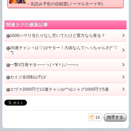
先読み予告の信頼度(ノーマルモード中)
関連タグの最新記事
1000ハマり当たりなし空いてたけど貴方なら座る？
26連チャンヽ(≧▽≦)/ヤター！大凶なんてへっちゃらさ(*´▽
｀*)
一撃3万発ヤタ───ヽ(〃∀〃)ノ───♪
カイジ全回転(≧∇≦)/
エヴァ2000円で12連チャン(o^^o)ジャグ1000円で5連
16