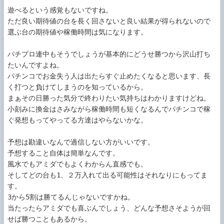
遊べるという感覚もないですね。

ただ良い期待値の台を長く回さないと良い結果が得られないので
選ぶ台の期待値や稼働時間は気になります。

パチプロ連中もそうでしょうが基本的にどうせ勝つから沢山打ち
たいんですよね。

パチンコでお金失う人は出たらすぐ止めたくなると思います、長
く打つと負けてしまうのを知っているから。

まぁその日勝った気分で終わりたい気持ちはわかりますけどね。

小刻みに換金はさみながら稼働時間も短くなるんでパチンコで稼
ぐ発想もってやってる方達はやらないかな。

予想は勘違いなんで過信しない方がいいです。

予想すること自体は簡単なんです。

風水でもアミダでもよくわからん直感でも。

そしてどの台も1、２万入れて出る可能性はそれなりにもってま
す。

3から5割は勝てるんじゃないですかね。

当たったらアミダでも喜ぶんでしょう、どんな予想さそようが回
せば勝つこともあるから。
