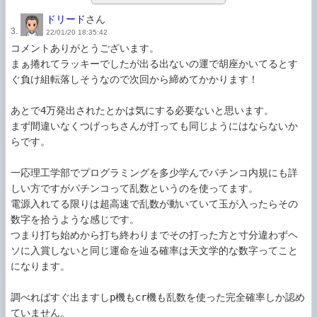
ドリード
さん
3.
22/01/20 18:35:42
コメントありがとうございます。

まぁ捲れてラッキーでしたが出る出ないの運で胡座かいてるとす
ぐ負け組転落しそうなので次回から締めてかかります！

あとで4万発出されたとかは気にする必要ないと思います。

まず間違いなくつげっちさんが打っても同じようにはならないか
らです。

一応理工学部でプログラミングを多少学んでパチンコ内規にも詳
しい方ですがパチンコって乱数というのを使ってます。

電源入れてる限りは超高速で乱数が動いていて玉が入ったらその
数字を拾うような感じです。

つまり打ち始めから打ち終わりまでその打った方と寸分違わずヘ
ソに入賞しないと同じ運命を辿る確率は天文学的な数字ってこと
になります。

調べればすぐ出ますしp機もcr機も乱数を使った完全確率しか認め
ていません。
