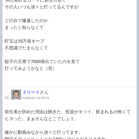
その人いつも淡々と打ってるんですが

どの台で爆連したのか

まったく知らなくて

貯玉は50万発キープ

不思議でたまらなくて

餃子の王将で7000発出ていたのを見て

打ってみようかなと（笑）

ドリード
さん
11.
22/01/22 13:25:51
前任者が辞めた理由は飽きた、投資がキツイ、飲まれるの怖くて
ヒヨった、まぁそんなとこでしょう。

確かに動画みながら淡々と打ってます。

閉店までノーヒットとか2400ハマりとかありますね。
