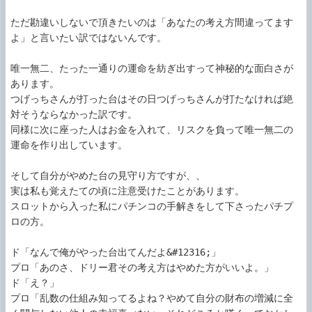
ただ勘違いしないで頂きたいのは「あなたの考え方間違ってます
よ」と言いたい訳ではないんです。

唯一無二、たった一通りの運命を紡ぎ出すって神秘的な面白さが
あります。

つげっちさんが打った台はその日つげっちさんが打たなければ絶
対そうならなかった訳です。

同様に次に座った人はお金を入れて、リスクを負って唯一無二の
運命を作り出しています。

そして自分がやめた台の見守り方ですが、、

実は私も覚えたての頃に注意受けたことがあります。

スロットから入った私にパチンコの手解きをして下さったパチプ
ロの方。

ド「なんで俺がやった台出てんだよ&#12316;」

プロ「あのさ、ドリー君その考え方はやめた方がいいよ。」

ド「え？」

プロ「乱数の仕組み知ってるよね？やめて自分の財布の増減に全