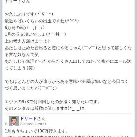
ドリードさん

お久しぶりです(*´∇｀*)

最近やばいくらいの出玉ですね(*^^*)

6万発の嵐∑(￣Д￣;)

1月の収支凄いでしょ(*´ 艸｀)

上の考え方頷けますよ♪

あたしは止めた台出ると逆にやるじゃん(￣▽￣)と思って嬉しくな
る変な奴なんで笑

あたしじゃ無理だったからたくさん出してね♪って密かにエール送
ってしまう(笑)

でもほとんどの人が違うからある意味パチ屋は怖いなと今日つく
づく思いましたが(￣▽￣;)

エヴァの97Kで何回回したのか凄く知りたいです。

そのメンタルは尊敬に値しますm(*_ _)m
ドリード
さん
9.
22/01/22 08:28:54
1月もうちょいで100万行きます。
