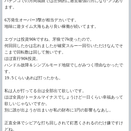
パチンコでの月間成績では圧倒的に過去最強の月になりつつあり
ます。

6万発生オーバー3撃が相当デカいです。

地味に遊タイム大海もあり良い稼働が続いてます。

エヴァは投資90kですね、牙狼で7k使ったので。

何回回したかは忘れましたが確変スルー一回引いただけなんでそ
こまで回転数は回して無いです。

ほぼ直行90k投資。

ハンドル故障＆シンプルモード地獄でしがみつく理由なかったで
す。

19.5くらいあれば打ったかも。

私は人が打ってる台は全部出て欲しいです。

ほぼ全員がトータルマイナスでしょうけど一日くらい幸福あって
欲しいじゃないですか。

別に誰が出ようが出まいが私の財布に1円の影響もなあし。

正直全体でシビアな打ち回しされて釘悪くされるのだけ嫌ですけ
どね。
