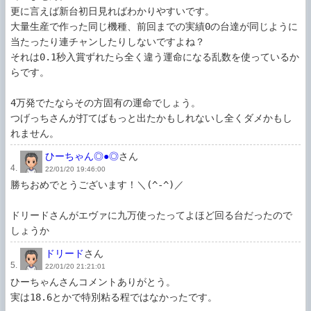
更に言えば新台初日見ればわかりやすいです。

大量生産で作った同じ機種、前回までの実績0の台達が同じように
当たったり連チャンしたりしないですよね？

それは0.1秒入賞ずれたら全く違う運命になる乱数を使っているか
らです。

4万発でたならその方固有の運命でしょう。

つげっちさんが打てばもっと出たかもしれないし全くダメかもし
れません。
ひーちゃん◎●◎
さん
4.
22/01/20 19:46:00
勝ちおめでとうございます！＼(^-^)／

ドリードさんがエヴァに九万使ったってよほど回る台だったので
しょうか
ドリード
さん
5.
22/01/20 21:21:01
ひーちゃんさんコメントありがとう。

実は18.6とかで特別粘る程ではなかったです。
