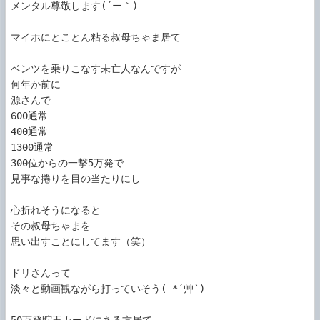
メンタル尊敬します(´ー｀)

マイホにとことん粘る叔母ちゃま居て

ベンツを乗りこなす未亡人なんですが

何年か前に

源さんで

600通常

400通常

1300通常

300位からの一撃5万発で

見事な捲りを目の当たりにし

心折れそうになると

その叔母ちゃまを

思い出すことにしてます（笑）

ドリさんって

淡々と動画観ながら打っていそう( *´艸`)

50万発貯玉カードにある方居て
