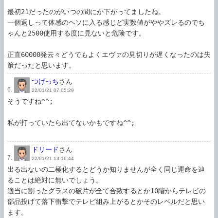
最初21だったのがいつの間にか下がってましたね。

一個返しって体感のヘソに入る感じど実数値がややズレるのでち
ゃんと2500使用する度に見ないと危険です。

正直60000発云々どうでもよくエヴァの見切りが遅くなったのは失
つげっち
さん
6.
22/01/21 07:05:29
そうですね^^;

私が打っていたら出てないかもですね^^;

ドリード
さん
7.
22/01/21 13:16:44
出る出ないの二極化するとどうか知りませんが全く同じ運命を辿
ることは絶対に無いでしょう。

適当に割ったグラスの破片が全て合致するとか10階からテレビの
部品投げて落下衝撃でテレビ組み上がるとかそのレベルだと思い
ます。
