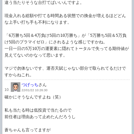
違う当たりそうな台打てばいいんですよ。

現金入れる総額や打てる時間ある状態での換金が増えるほどどん
な上手い打ち手も不利になります。

「6万勝ち5回＆4万負け5回の10万勝ち」が「5万勝ち5回＆5万負
け5回のプラマイゼロ」にされるような感じですかね。

一日一日の5万10万の運要素に隠れてトータルで失ってる期待値が
見えてないのかなって思います。

マジで勿体ないです、運否天賦じゃない部分で取られてるだけで
すからねこれ。
つげっち
さん
10.
22/01/22 10:26:30
確かにそうなんですよね（笑）

私も当たる時は低投資で当たるので

前任者は理由あって止めたんだろうし

蒼ちゃんも言ってますが
