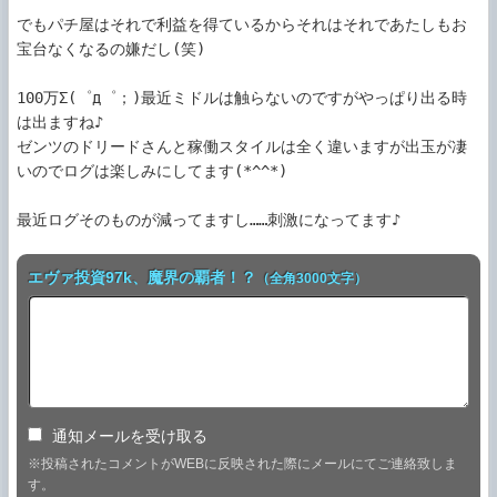
でもパチ屋はそれで利益を得ているからそれはそれであたしもお
宝台なくなるの嫌だし(笑)

100万Σ(゜д゜；)最近ミドルは触らないのですがやっぱり出る時
は出ますね♪

ゼンツのドリードさんと稼働スタイルは全く違いますが出玉が凄
いのでログは楽しみにしてます(*^^*)

エヴァ投資97k、魔界の覇者！？
（全角3000文字）
通知メールを受け取る
※投稿されたコメントがWEBに反映された際にメールにてご連絡致しま
す。