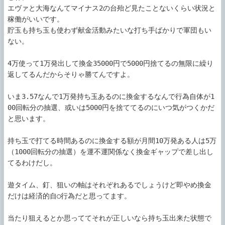
エヴァと大海なんてマイナス2の台殆ど見たことないくらい状況と
稼働がいいです。

貯玉も持ち玉も使わず献金活動みたいな打ち手ばかりで軍団もい
ない。

4万使って1万発出して換金35000円で5000円捨てるの無限に繰り
返してるんだからそりゃ勝てんですよ。

いま3.57なんで1万発持ち玉あるのに換金するなんで行為自体が1
00回転分の抽選、或いは5000円を捨ててるのにいつ気がつくかだ
と思います。

持ち玉で打てる時間あるのに換金する額が月間10万発ある人は5万
（1000回転分の抽選）を運不運関係なく換金ギャップで差し出し
てるわけだし。

遊タイム、釘、狙いの軸はそれぞれあるでしょうけど即やめ換金
だけは経済的自○行為だと思ってます。

当たり狙えるとか思っててそれが正しいなら持ち玉出来た状態で