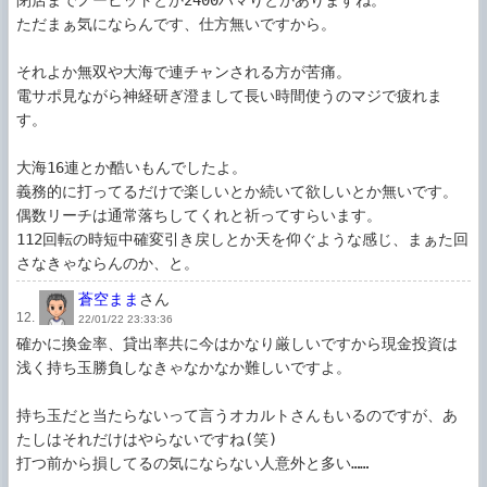
ただまぁ気にならんです、仕方無いですから。

それよか無双や大海で連チャンされる方が苦痛。

電サポ見ながら神経研ぎ澄まして長い時間使うのマジで疲れま
す。

大海16連とか酷いもんでしたよ。

義務的に打ってるだけで楽しいとか続いて欲しいとか無いです。

偶数リーチは通常落ちしてくれと祈ってすらいます。

112回転の時短中確変引き戻しとか天を仰ぐような感じ、まぁた回
蒼空まま
さん
12.
22/01/22 23:33:36
確かに換金率、貸出率共に今はかなり厳しいですから現金投資は
浅く持ち玉勝負しなきゃなかなか難しいですよ。

持ち玉だと当たらないって言うオカルトさんもいるのですが、あ
たしはそれだけはやらないですね(笑)

打つ前から損してるの気にならない人意外と多い……
