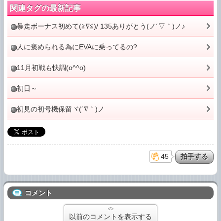
関連タグの最新記事
暴走ボーナス初めて(≧∇≦)/ 135ありがとう(ノ´▽｀)ノ♪
人に褒められる為にEVAに乗ってるの?
11月初戦も快調(o^^o)
初日～
初見の初号機保留ヾ(´∇｀)ノ
45
コメント
以前のコメントを表示する