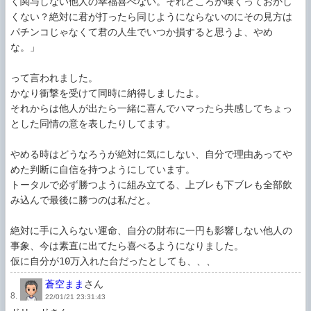
く関与しない他人の幸福喜べない。それどころか嘆くっておかし
くない？絶対に君が打ったら同じようにならないのにその見方は
パチンコじゃなくて君の人生でいつか損すると思うよ、やめ
な。」

って言われました。

かなり衝撃を受けて同時に納得しましたよ。

それからは他人が出たら一緒に喜んでハマったら共感してちょっ
とした同情の意を表したりしてます。

やめる時はどうなろうが絶対に気にしない、自分で理由あってや
めた判断に自信を持つようにしています。

トータルで必ず勝つように組み立てる、上ブレも下ブレも全部飲
み込んで最後に勝つのは私だと。

絶対に手に入らない運命、自分の財布に一円も影響しない他人の
事象、今は素直に出てたら喜べるようになりました。

仮に自分が10万入れた台だったとしても、、、
蒼空まま
さん
8.
22/01/21 23:31:43