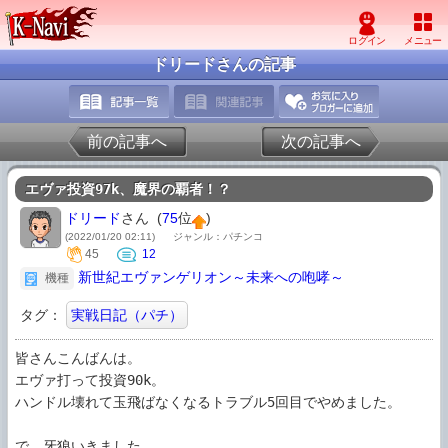
ドリードさんの記事
前の記事へ
次の記事へ
エヴァ投資97k、魔界の覇者！？
ドリード
さん (
75
位
)
(2022/01/20 02:11)
ジャンル：パチンコ
45
12
新世紀エヴァンゲリオン～未来への咆哮～
機種
タグ：
実戦日記（パチ）
皆さんこんばんは。

エヴァ打って投資90k。

ハンドル壊れて玉飛ばなくなるトラブル5回目でやめました。

で、牙狼いきました。
