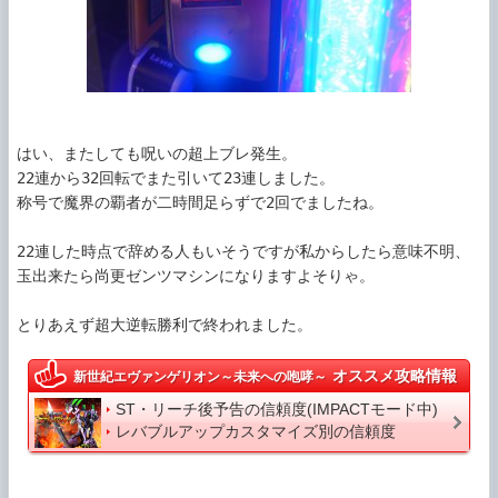
はい、またしても呪いの超上ブレ発生。

22連から32回転でまた引いて23連しました。

称号で魔界の覇者が二時間足らずで2回でましたね。

22連した時点で辞める人もいそうですが私からしたら意味不明、
玉出来たら尚更ゼンツマシンになりますよそりゃ。

オススメ攻略情報
新世紀エヴァンゲリオン～未来への咆哮～
ST・リーチ後予告の信頼度(IMPACTモード中)
レバブルアップカスタマイズ別の信頼度