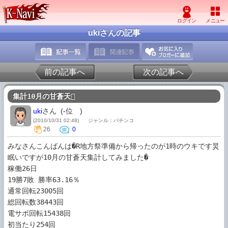
ukiさんの記事
前の記事へ
次の記事へ
集計10月の甘蒼天
uki
さん (
-
位
)
(2010/10/31 02:48)
ジャンル：パチンコ
26
0
みなさんこんばんは�R地方祭準備から帰ったのが1時のウキです炅
眠いですが10月の甘蒼天集計してみました�

稼働26日

19勝7敗 勝率63.16％

通常回転23005回

総回転数38443回

電サポ回転15438回

初当たり254回
