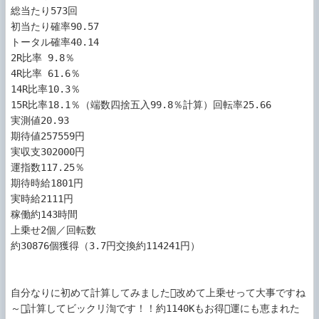
総当たり573回

初当たり確率90.57

トータル確率40.14

2R比率 9.8％

4R比率 61.6％

14R比率10.3％

15R比率18.1％（端数四捨五入99.8％計算）回転率25.66

実測値20.93

期待値257559円

実収支302000円

運指数117.25％

期待時給1801円

実時給2111円 

稼働約143時間

上乗せ2個／回転数

約30876個獲得（3.7円交換約114241円）

自分なりに初めて計算してみました改めて上乗せって大事ですね
～計算してビックリ渹です！！約1140Kもお得運にも恵まれた