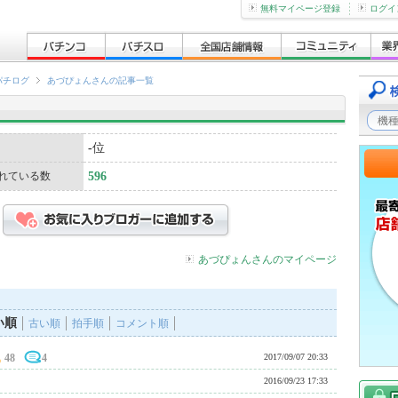
無料マイページ登録
ログイ
パチログ
あづぴょんさんの記事一覧
-
位
れている数
596
あづぴょんさんのマイページ
い順
古い順
拍手順
コメント順
48
4
2017/09/07 20:33
2016/09/23 17:33