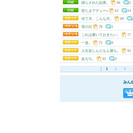
踊らされた結果。
46
5
皆たまアデュー♪
62
14
何て月、こんな月。
69
母の日
70
1
これは書いておきたい。
77
一途。
75
0
人生楽しんだもん勝ち。
92
あぢぢ。
61
3
1
2
3