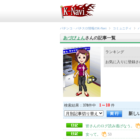
パチンコ・パチスロ情報のK-Navi
コミュニティ
あづぴょん
さんの記事一覧
ランキング
お気に入りに登録さ
1～10
検索結果：
378
件中
件
新し
皆さんのログ読み逃げなう。
女って。
53