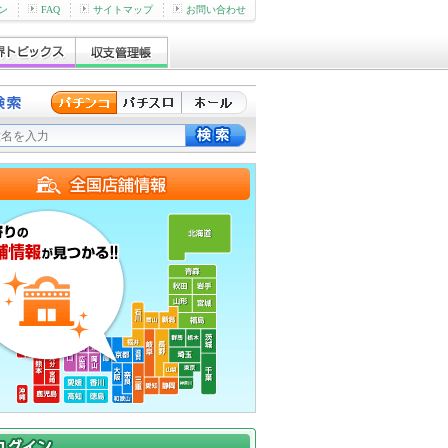
ン
FAQ
サイトマップ
お問い合わせ