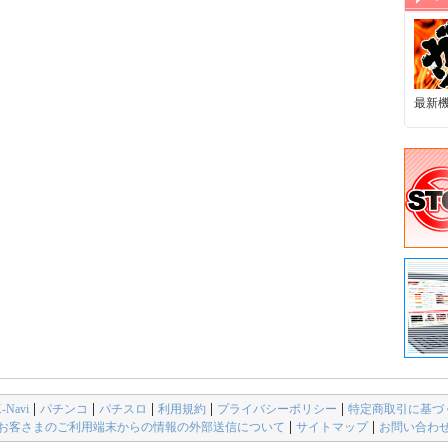
最新
avi
パチンコ
パチスロ
利用規約
プライバシーポリシー
特定商取引に基づ
お客さまのご利用端末からの情報の外部送信について
サイトマップ
お問い合わ