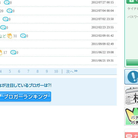
8
0
2012/07/27 00:15
ケイナビ
20
0
2012/07/04 00:04
パスワ
0
2012/07/02 23:50
0
2012/02/23 23:55
など
31
0
2012/02/09 01:42
2011/09/09 02:49
17
0
2011/06/22 19:08
2011/06/21 19:31
4
5
6
7
8
9
10
次へ