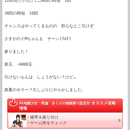
12回当たり引けて…50回の時短　2回

30回の時短　10回

チャンスはやってくるものの　肝心なとこ引けず

さすがのドMちゃんも　チーン(ToT)

参りました！

差玉　-6000玉

引けないもんは　しょうがない？けど…

オススメ攻略
PA地獄少女 宵伽 きくりの地獄祭り設定付
情報
確率＆振り分け
ゲーム性をチェック