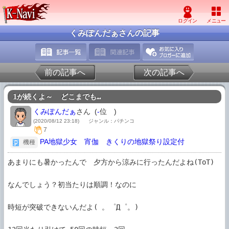
くみぽんだぁさんの記事
前の記事へ
次の記事へ
1が続くよ～  どこまでも…
くみぽんだぁ
さん (
-
位
)
(2020/08/12 23:18)
ジャンル：パチンコ
7
PA地獄少女 宵伽 きくりの地獄祭り設定付
機種
あまりにも暑かったんで　夕方から涼みに行ったんだよね(ToT)

なんでしょう？初当たりは順調！なのに

時短が突破できないんだよ( 。゜Д゜。)
