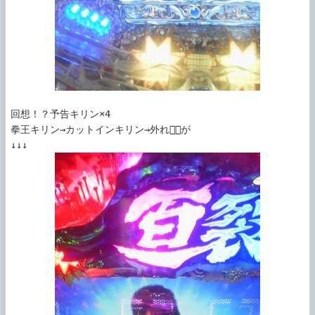
回想！？予告キリン×4 

拳王キリン→カットインキリン→外れ～が 
