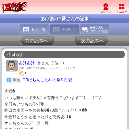
あけあけ1番さんの記事
前の記事へ
次の記事へ
今日も
あけあけ1番
さん (
-
位
)
(2015/06/02 14:40)
ジャンル：パチンコ
13
CRぱちんこ北斗の拳5 百裂
機種
皆様� 

いつも暖かいポチ&コメ有難うございます￣(=∵=)￣/ 

今日もいつものへ�

昨日の南国～あの後�瀅�73回当たりだとさ��

金色打とうかと思ったけど先客あり�

ケンちゃんのデーター燁
