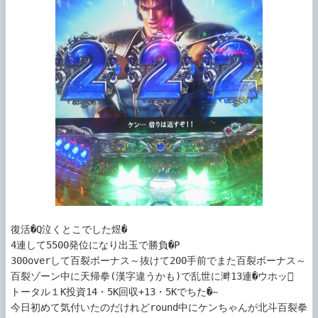
復活�Q泣くとこでした煜�

4連して5500発位になり出玉で勝負�P

300overして百裂ボーナス～抜けて200手前でまた百裂ボーナス～
百裂ゾーン中に天帰拳(漢字違うかも)で乱世に溿13連�ウホッ

トータル１K投資14・5K回収+13・5Kでちた�~

今日初めて気付いたのだけれどround中にケンちゃんが北斗百裂拳