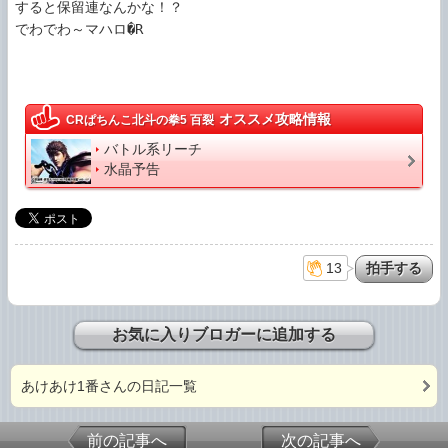
すると保留連なんかな！？ 

でわでわ～マハロ�R

オススメ攻略情報
CRぱちんこ北斗の拳5 百裂
バトル系リーチ
水晶予告
13
お気に入りブロガーに追加する
あけあけ1番さんの日記一覧
前の記事へ
次の記事へ