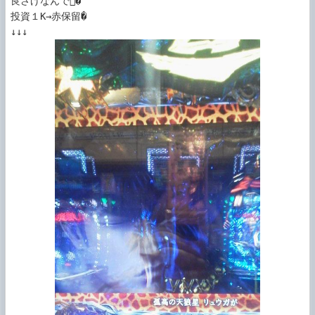
良さげなんで� 

投資１K→赤保留�
