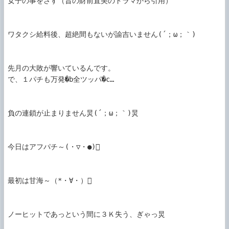
女子の事をさす（昔の財前直美のドラマから引用）

ワタクシ給料後、超絶間もないが諭吉いません(´；ω；｀)

先月の大敗が響いているんです。

で、１パチも万発�b全ツッパ�c…

負の連鎖が止まりません炅(´；ω；｀)炅

今日はアフパチ～(・▽・●)

最初は甘海～（*・∀・）

ノーヒットであっという間に３Ｋ失う、ぎゃっ炅
