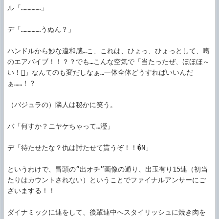
ル「……………」

デ「……………うぬん？」

ハンドルから妙な違和感…こ、これは、ひょっ、ひょっとして、噂
のエアバイブ！！？？でも…こんな空気で「当たったぜ、ほほほ～
い！」なんてのも変だしなぁ…一体全体どうすればいいんだ
ぁ……！？

（バジュラの）隣人は秘かに笑う。

バ「何すか？ニヤケちゃって…瀅」

デ「待たせたな？仇は討たせて貰うぞ！！�N」

というわけで、冒頭の”出オチ”画像の通り、出玉有り15連（初当
たりはカウントされない）ということでファイナルアンサーにご
ざいまする！！

ダイナミックに連をして、後輩連中へスタイリッシュに焼き肉を