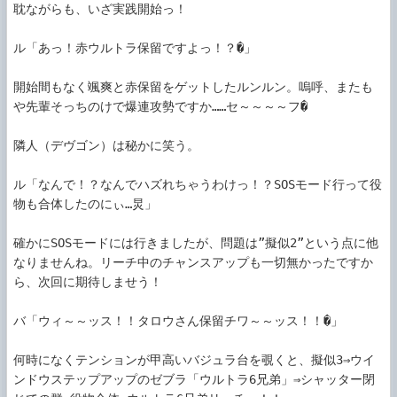
耽ながらも、いざ実践開始っ！

ル「あっ！赤ウルトラ保留ですよっ！？�」

開始間もなく颯爽と赤保留をゲットしたルンルン。嗚呼、またも
や先輩そっちのけで爆連攻勢ですか……セ～～～～フ�

隣人（デヴゴン）は秘かに笑う。

ル「なんで！？なんでハズれちゃうわけっ！？SOSモード行って役
物も合体したのにぃ…炅」

確かにSOSモードには行きましたが、問題は”擬似2”という点に他
なりませんね。リーチ中のチャンスアップも一切無かったですか
ら、次回に期待しませう！

バ「ウィ～～ッス！！タロウさん保留チワ～～ッス！！�」

何時になくテンションが甲高いバジュラ台を覗くと、擬似3⇒ウイ
ンドウステップアップのゼブラ「ウルトラ6兄弟」⇒シャッター閉