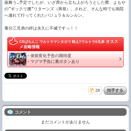
振舞う…予定でしたが、いざ席から立ち上がろうとした際、よもや
の”ギックリ腰”リターンズ（再発）。されど、そんな時でも病院
へ連れて行ってくれたバジュラ＆ルンルン。

養分三兄弟の絆は永久に不滅ですっ！！
オスス
CRぱちんこ ウルトラマンタロウ 戦え!!ウルトラ6兄弟
メ攻略情報
保留変化予告の期待度
マグマ予告に裏ボタンあり
28
コメント
まだコメントがありません