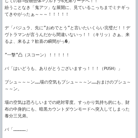
じての群⇒役物合体⇒ウルトラ6兄弟リーチへ！！

紛うことなき「鬼アツ」な展開に、見ているこっちまでミナギっ
てきやがったぁ～～～！！！！！

デ「バジュラ、先に”おめでとう”と言いたいくらい完璧だ！！デ
ヴトラマンが言うんだから間違いないっ！！（キリッ）さぁ、来
るよ、来るよ？歓喜の瞬間がっ�」

”一撃”凸（スコーン）！！！！！

バ「はいどうも、ありがとうございますっ！！！（PUSH）」

プシュ～～～ン……場の空気もプシュ～～～ン……おまけのプシュ～
～～ン。

場の空気は恐ろしいまでの絶対零度。すっかり気持ち的にも、財
布の中身的にも、暗黒カウントダウンモードへ突入してしまった
養分三兄弟。

バ「……………」
