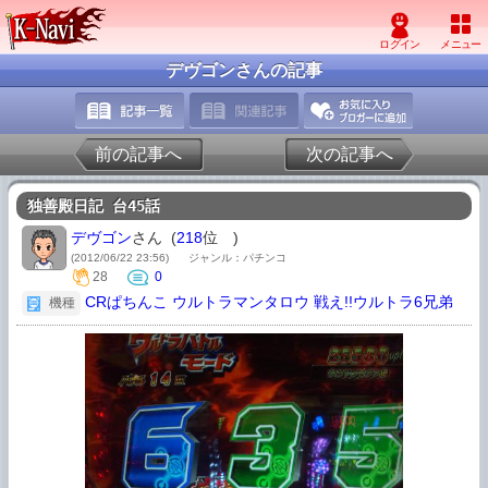
デヴゴンさんの記事
前の記事へ
次の記事へ
独善殿日記 台45話
デヴゴン
さん (
218
位
)
(2012/06/22 23:56)
ジャンル：パチンコ
28
0
CRぱちんこ ウルトラマンタロウ 戦え!!ウルトラ6兄弟
機種