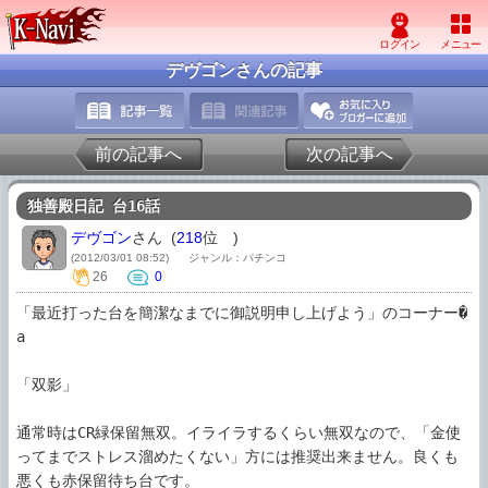
デヴゴンさんの記事
前の記事へ
次の記事へ
独善殿日記 台16話
デヴゴン
さん (
218
位
)
(2012/03/01 08:52)
ジャンル：パチンコ
26
0
「最近打った台を簡潔なまでに御説明申し上げよう」のコーナー�
a

「双影」

通常時はCR緑保留無双。イライラするくらい無双なので、「金使
ってまでストレス溜めたくない」方には推奨出来ません。良くも
悪くも赤保留待ち台です。
