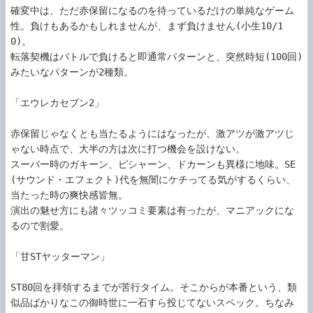
確変中は、ただ赤保留になるのを待っているだけの単純なゲーム
性。負けもあるかもしれませんが、まず負けません(小生10/1
0)。

転落契機はバトルで負けると即通常パターンと、突然時短(100回)
みたいなパターンが2種類。

「エウレカセブン2」

赤保留じゃなくとも当たるようにはなったが、激アツが激アツじ
ゃない時点で、大半の方は次に打つ機会を設けない。

スーパー時のガキーン、ピシャーン、ドカーンも異様に地味。SE
(サウンド・エフェクト)代を無闇にケチってる気がするくらい、
当たった時の爽快感皆無。

演出の魅せ方にも諸々ツッコミ要素は有ったが、マニアックにな
るので割愛。

「甘STヤッターマン」

ST80回を拝領するまでが苦行タイム。そこからが本番という、類
似品ばかりなこの御時世に一石すら投じてないスペック。ちなみ