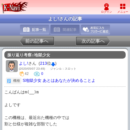
よし!さんの記事
前の記事へ
次の記事へ
振り返り考察:地獄少女
よし!
さん (
213
位
)
(2020/05/07 23:49)
ジャンル：スロット
42
0
S地獄少女 あとはあなたが決めることよ
機種
こんばんはm(__)m

よしです

この機種は、最近出た機種の中では

割と仕様が複雑な部類でした
