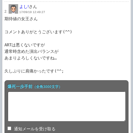
よし!
さん
2.
17/09/19 12:49:27
期待値の女王さん

コメントありがとうございます(^^)

ARTは悪くないですが

通常時含めた演出バランスが

あまりよろしくないですね…

久しぶりに肩痛かったです(^^;
爆死一歩手前
（全角3000文字）
通知メールを受け取る