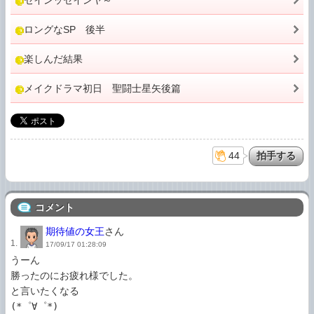
セインッセインヤ～
ロングなSP 後半
楽しんだ結果
メイクドラマ初日 聖闘士星矢後篇
44
コメント
期待値の女王
さん
1.
17/09/17 01:28:09
うーん

勝ったのにお疲れ様でした。

と言いたくなる

(*゜∀゜*)