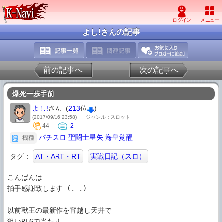
よし!さんの記事
前の記事へ
次の記事へ
爆死一歩手前
よし!
さん (
213
位
)
(2017/09/16 23:58)
ジャンル：スロット
44
2
パチスロ 聖闘士星矢 海皇覚醒
機種
タグ：
AT・ART・RT
実戦日記（スロ）
こんばんは

拍手感謝致します_(._.)_

以前獸王の最新作を宵越し天井で

狙いREGで当たり
