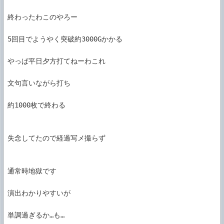
終わったわこのやろー

5回目でようやく突破約3000Gかかる

やっぱ平日夕方打てねーわこれ

文句言いながら打ち

約1000枚で終わる

失念してたので経過写メ撮らず

通常時地獄です

演出わかりやすいが

単調過ぎるか…も…
