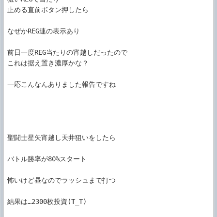
止める直前ボタン押したら

なぜかREG連の表示あり

前日一度REG当たりの宵越しだったので

これは据え置き濃厚かな？

一応こんなんありました報告ですね

聖闘士星矢宵越し天井狙いをしたら

バトル勝率が80%スタート

怖いけど昼なのでラッシュまで打つ

結果は…2300枚投資(T_T)
