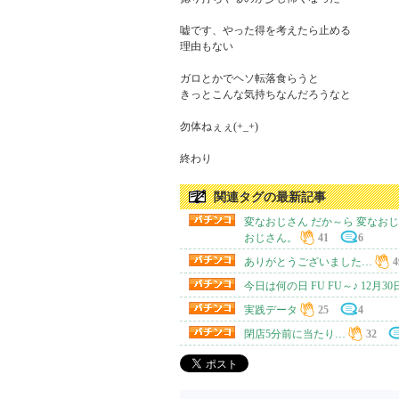
嘘です、やった得を考えたら止める

理由もない

ガロとかでヘソ転落食らうと

きっとこんな気持ちなんだろうなと

勿体ねぇぇ(+_+)

終わり
関連タグの最新記事
変なおじさん だか～ら 変なお
おじさん。
41
6
ありがとうございました…
4
今日は何の日 FU FU～♪ 12月30日v
実践データ
25
4
閉店5分前に当たり…
32