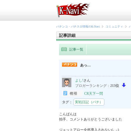
パチンコ・パチスロ情報のK-Navi
コミュニティ
記事詳細
記事一覧
あっ…
よし!
さん
ブロガーランキング：
213位
CR天下一閃
タグ：
実戦日記（パチ）
こんばんは

拍手、コメントありがとうございました

ジェットアロー全然導入されない(-_-;)
