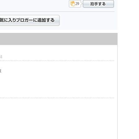
29
51

