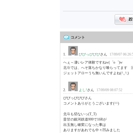
コメント
1.
ぴぴっぴぴぴ
さん
17/09/07 06:26:
へぇ～凄いレア体験ですねw(゜o゜)w

北斗では、へそ落ちかなり喰らってます　泣
ジェットアローうち無いんですよね(^_^;)
2.
よし!
さん
17/09/09 08:07:52
ぴぴっぴぴぴさん

コメントありがとうございます(^^)

北斗も切ないっ(T_T)

昔甘の銀河鉄道999で16Rが

出玉無し確変になった事は

ありますがあれでも中々凹みました
