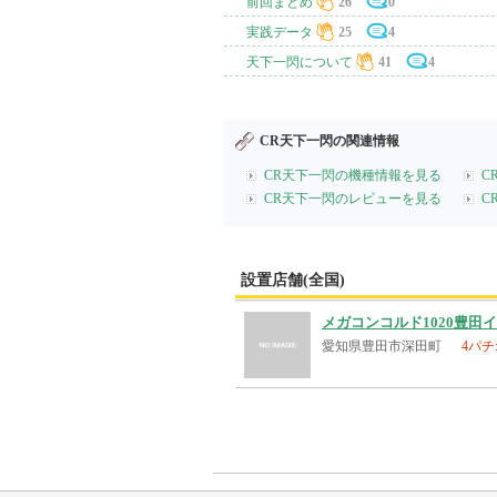
前回まとめ
26
0
実践データ
25
4
天下一閃について
41
4
CR天下一閃の関連情報
CR天下一閃の機種情報を見る
C
CR天下一閃のレビューを見る
C
設置店舗(全国)
メガコンコルド1020豊田
愛知県豊田市深田町
4パチ