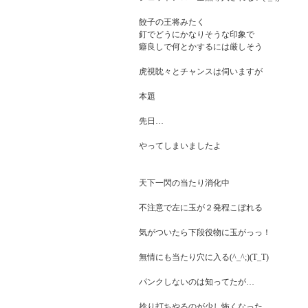
餃子の王将みたく

釘でどうにかなりそうな印象で

癖良しで何とかするには厳しそう

虎視眈々とチャンスは伺いますが

本題

先日…

やってしまいましたよ

天下一閃の当たり消化中

不注意で左に玉が２発程こぼれる

気がついたら下段役物に玉がっっ！

無情にも当たり穴に入る(^_^;)(T_T)

パンクしないのは知ってたが…

捻り打ちやるのが少し怖くなった
