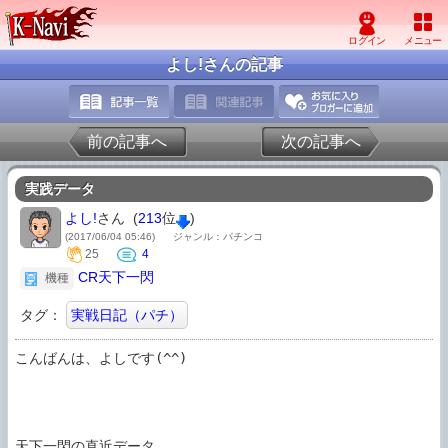
よし!さんの記事
前の記事へ
次の記事へ
実践データ
よし!
さん (
213
位
)
(2017/06/04 05:46)
ジャンル：パチンコ
25
4
CR天下一閃
機種
タグ：
実戦日記（パチ）
こんばんは、よしです(^^)

天下一閃の直近データ
