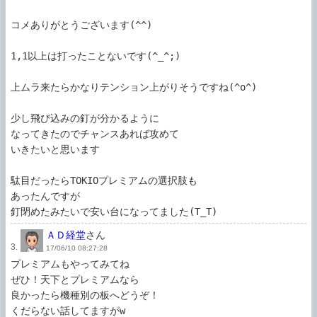
コメありがとうございます(^^)

1,1以上は打ったことないです(^_^;)

上ムラ来たらかなりテンション上がりそうですね(^o^)

少し飛び込みの釘が分かるように

なってきたのでチャンスあれば攻めて

いきたいと思います

駄目だったらTOKIOプレミアムの選択肢も

あったんですが

釘閉めたみたいで安い台になってました(T_T)
ＡＤ経堂
さん
3.
17/06/10 08:27:28
プレミアムもやってみてね

ぜひ！天下とプレミアムなら

良かったら機種別の板へどうぞ！

くだらない話してますがw