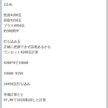
2止め

投資4200玉

回収9150玉

プラス4950玉

約5時間半

打ち込み玉

正確に把握できず誤差あるかも

ワンセット4200玉計算

4200*8で33600

33600-9150

24450玉打ち込み

等価計算だと

97,8kで102回転回した計算
