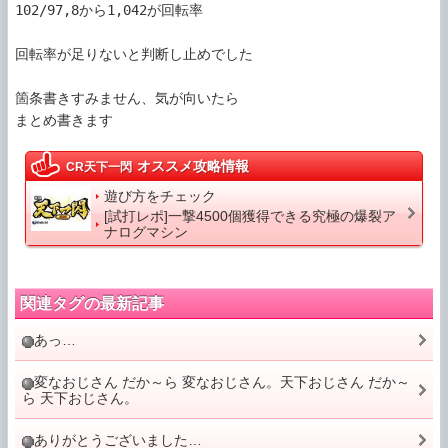
102/97,8から1,042が回転率

回転率が足りないと判断し止めでした

箇条書きすみません、気が向いたら

オススメ攻略情報
CR天下一閃
遊び方をチェック
[試打レポ]一撃4500個獲得できる究極の爆裂ア
ナログマシン
関連タグの最新記事
あっ…
変なおじさん だか～ら 変なおじさん。天下おじさん だか～
ら 天下おじさん。
ありがとうございました…