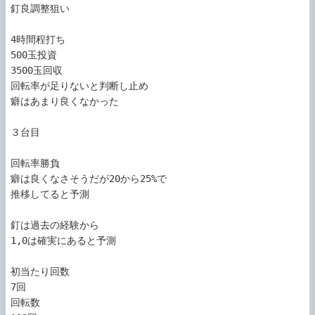
釘良調整狙い

4時間程打ち

500玉投資

3500玉回収

回転率が足りないと判断し止め

癖はあまり良くなかった

３台目

回転率勝負

癖は良くなさそうだが20から25%で

推移してると予測

釘は過去の経験から

1,0は確実にあると予測

初当たり回数

7回

回転数
