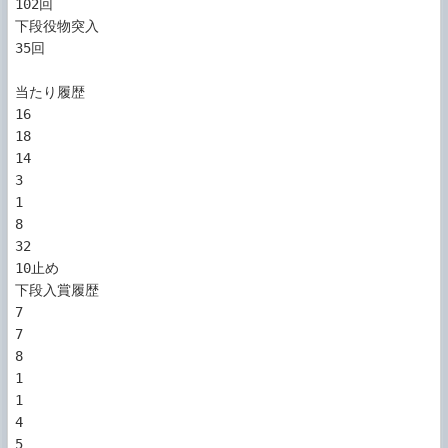
102回

下段役物突入

35回

当たり履歴

16

18

14

3

1

8

32

10止め

下段入賞履歴

7

7

8

1

1

4

5
