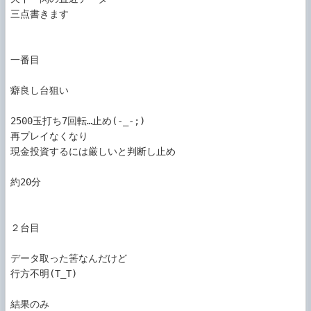
三点書きます

一番目

癖良し台狙い

2500玉打ち7回転…止め(-_-;)

再プレイなくなり

現金投資するには厳しいと判断し止め

約20分

２台目

データ取った筈なんだけど

行方不明(T_T)

結果のみ
