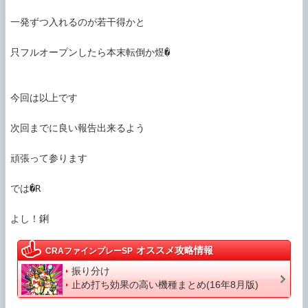
一発ずつ入れるのが若干得かと

只フルオープンしたら本末転倒か煜�

今回は以上です

次回までに良い報告出来るよう

頑張って参ります

では�R

よし！鋓
オススメ攻略情報
CRAファインプレーSP
振り分け
止め打ち効果の高い機種まとめ(16年8月版)