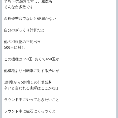
平均3Rの感覚ですし、履歴も

そんな台多数です

余程優秀台でないと6R届かない

自分のざっくり計算だと

他の羽根物の平均出玉

500玉に対し

この機種は350玉…良くて450玉か

他機種より回転率に対する拾いが

1割増から5割増しの計算煜�

辛いと言われる由縁はここかな

ラウンド中にやっておきたいこと

ラウンド中に磁石にくっつくと
