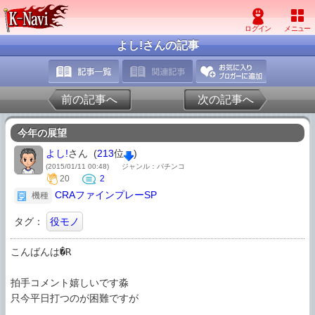
よし!さんの記事
前の記事へ
次の記事へ
今年の展望
よし!
さん (
213
位
)
(2015/01/11 00:48)
ジャンル：パチンコ
20
2
CRAファインプレーSP
機種
タグ：
役モノ
こんばんは�R

拍手コメント嬉しいです淼

只今平日打つのが困難ですが
