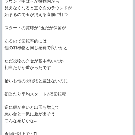
ラウンド中は玉が役物内から

見えなくなると直ぐ次のラウンドが

始まるので玉が消える直前に打つ

スタートの賞球が4玉だが保留が

あるので回転率的には

他の羽根物と同じ感覚で良いかと

ただ役物のクセが基本悪いのか

初当たりが重かったです

拾いも他の羽根物と差はないのに

初当たり平均スタートが5回転程

逆に癖が良いと出玉も増えて

悪い台と一気に差が出そう

こんな感じかな…

今回は以上です
