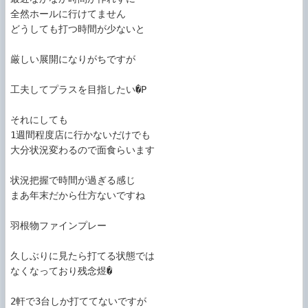
全然ホールに行けてません

どうしても打つ時間が少ないと

厳しい展開になりがちですが

工夫してプラスを目指したい�P

それにしても

1週間程度店に行かないだけでも

大分状況変わるので面食らいます

状況把握で時間が過ぎる感じ

まあ年末だから仕方ないですね

羽根物ファインプレー

久しぶりに見たら打てる状態では

なくなっており残念煜�

2軒で3台しか打ててないですが
