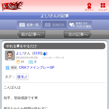
よし!さんの記事
前の記事へ
次の記事へ
やれる事をやるだけ
よし!
さん (
213
位
)
(2014/12/14 00:25)
ジャンル：パチンコ
49
0
CRAファインプレーSP
機種
タグ：
役モノ
こんばんは

拍手、登録感謝です溿

最近なかなか時間が作れずに
