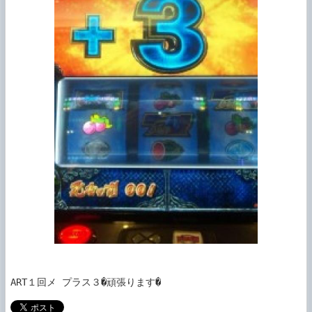
ART１回メ プラス３�頑張ります�