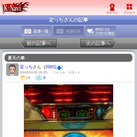
定っちさんの記事
前の記事へ
次の記事へ
蒼天の拳
定っち
さん (
200
位
)
(2010/12/20 16:25)
ジャンル：スロット
14
0