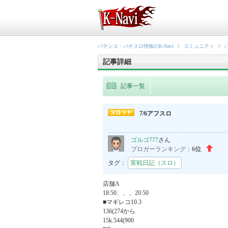
パチンコ・パチスロ情報のK-Navi
コミュニティ
記事詳細
記事一覧
7/6アフスロ
ゴルゴ777
さん
ブロガーランキング：
6位
タグ：
実戦日記（スロ）
店舗A

18:50、、、20:50

■マギレコ10.3

136(274から

15k.544(900
