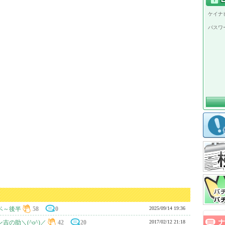
ケイナビ
パスワ
ベ～後半
58
0
2025/09/14 19:36
の助＼(^o^)／
42
20
2017/02/12 21:18