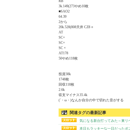
RB

3k.149(273やめ10枚

■SAO2

64.39

2から

20k.528(808天井 CZ8 ○

AT

SC×

SC×

SC ×

AT178

50やめ118枚

投資38k

1748枚

回収118枚

2.6k

収支マイナス35.4k

(´・ω・)なんか自分の中で切れた音がする
関連タグの最新記事
気になる新台打ってみた～東リ
本日もラッキーな一日だったポン吉