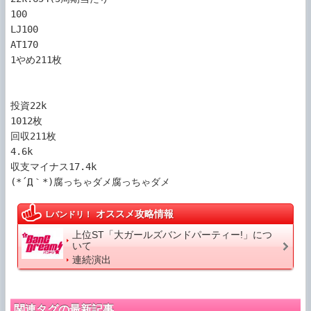
100

LJ100

AT170

1やめ211枚

投資22k

1012枚

回収211枚

4.6k

収支マイナス17.4k

(*´Д｀*)腐っちゃダメ腐っちゃダメ
オススメ攻略情報
Lバンドリ！
上位ST「大ガールズバンドパーティー!」につ
いて
連続演出
関連タグの最新記事