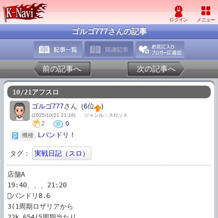
ゴルゴ777さんの記事
前の記事へ
次の記事へ
10/21アフスロ
ゴルゴ777
さん (
6
位
)
(2025/10/21 21:18)
ジャンル：スロット
2
0
Lバンドリ！
機種
タグ：
実戦日記（スロ）
店舗A

19:40、、、21:20

バンドリ8.6

3(1周期ロザリアから

22k.654(5周期当たり
