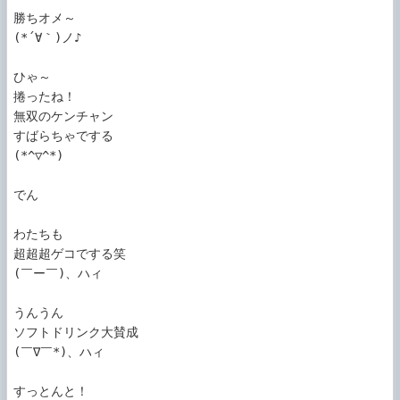
勝ちオメ～

(*´∀｀)ノ♪

ひゃ～

捲ったね！

無双のケンチャン

すばらちゃでする

(*^▽^*)

でん

わたちも

超超超ゲコでする笑

(￣ー￣)、ハィ

うんうん

ソフトドリンク大賛成

(￣∇￣*)、ハィ

すっとんと！
