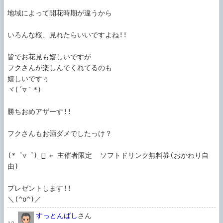
地域によって開花時期が違うから

いろんな桜、見れたらいいですよね!!

皆でお花見も嬉しいですが

フクさんが楽しんでくれてるのも

嬉しいですぅ

ヾ(´▽｀*)ゝ

勝ちおめアザーす!!

フクさんもお酒ダメでしたっけ？

(*゜▽゜)_ ← 主催者限定  ソフトドリンク無料券(おかわり自
由)

プレゼントします!!

＼(^o^)／
すっとんばし
さん