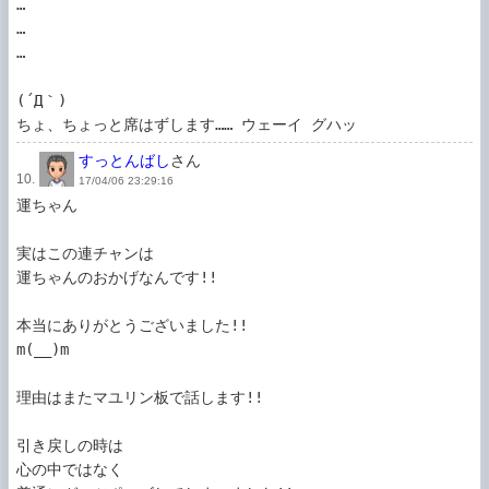
…

…

…

(´Д｀)

ちょ、ちょっと席はずします…… ウェーイ グハッ
すっとんばし
さん
10.
17/04/06 23:29:16
運ちゃん

実はこの連チャンは

運ちゃんのおかげなんです!!

本当にありがとうございました!!

m(__)m

理由はまたマユリン板で話します!!

引き戻しの時は

心の中ではなく
