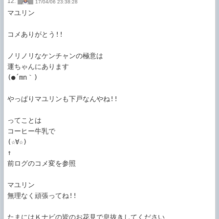
12.
17/04/06 23:38:28
マユリン

コメありがとう!!

ノリノリなケンチャンの極意は

運ちゃんにあります

(●´mn｀)

やっぱりマユリンも下戸なんやね!!

ってことは

コーヒー牛乳で

(☆∀☆)

↑

前ログのコメ変を参照

マユリン

無理なく頑張ってね!!

たまにはＫナビの皆のお花見で息抜きしてください
