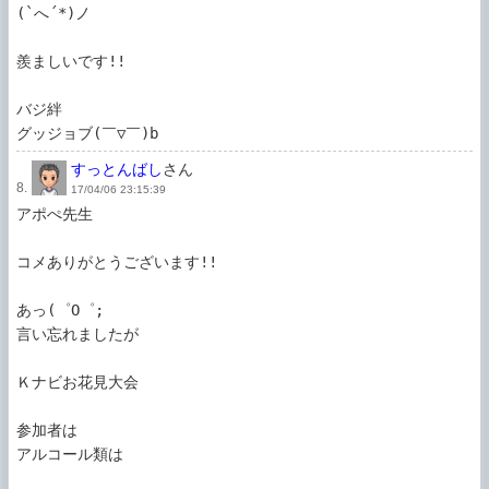
(`へ´*)ノ

羨ましいです!!

バジ絆

グッジョブ(￣▽￣)b
すっとんばし
さん
8.
17/04/06 23:15:39
アポぺ先生

コメありがとうございます!!

あっ(゜O゜;

言い忘れましたが

Ｋナビお花見大会

参加者は

アルコール類は
