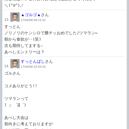
＼(^o^)／
▲ゴルゴ▲
さん
13.
17/04/08 08:13:31
すっとん

ノリノリのケンシロで勝チッおめでした♪ツマラン←

朝から食欲が‥(笑)

次も期待してまする☆

あべしエントリーは？
すっとんばし
さん
14.
17/04/08 22:53:22
ゴルさん

コメありがとう!!

ツマランって

( ; ゜Д゜)

あべし大会は

前向きに考えておりますが
