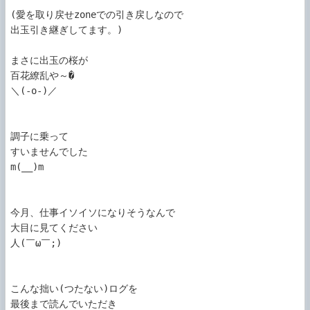
(愛を取り戻せzoneでの引き戻しなので

出玉引き継ぎしてます。)

まさに出玉の桜が

百花繚乱や～�

＼(-o-)／

調子に乗って

すいませんでした

m(__)m 

今月、仕事イソイソになりそうなんで

大目に見てください

人(￣ω￣;) 

こんな拙い(つたない)ログを

最後まで読んでいただき
