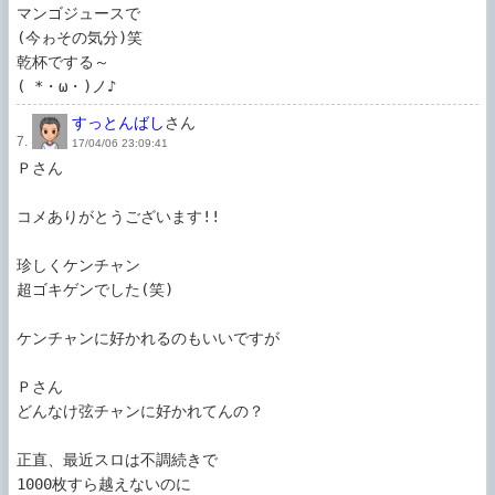
マンゴジュースで

(今ゎその気分)笑

乾杯でする～

すっとんばし
さん
7.
17/04/06 23:09:41
Ｐさん

コメありがとうございます!!

珍しくケンチャン

超ゴキゲンでした(笑)

ケンチャンに好かれるのもいいですが

Ｐさん

どんなけ弦チャンに好かれてんの？

正直、最近スロは不調続きで

1000枚すら越えないのに
