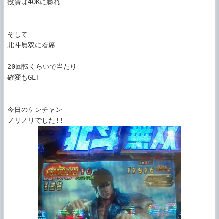
投資は40Kに膨れ

そして

北斗無双に着席

20回転くらいで当たり

確変もGET

今日のケンチャン
