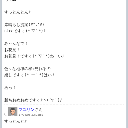
すっとんとん♪

素晴らし提案(#^.^#)

niceですぅ(*´∇｀*)♪

み～んなで！

お花見！

お花見！ですぅ(*´∇｀*)わーい♪

色々な地域の桜☆見れるの

嬉しですぅ(*´ー｀*)はい！

あっ！

勝ちおめおめですぅ♪ヽ(´▽｀)/
マユリン
さん
6.
17/04/06 23:03:57
すっとんと♪
