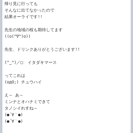
帰り見に行っても

そんなに出てなかったので

結果オーライです!!

先生の地域の桜も期待してます

((o(^∇^)o))

先生、ドリンクありがとうございます!!

(^_^)／□  イタダキマース

ってこれは

(οдО;) チュウハイ

え～ あ～

ミンナとオハナミできて

タノシイれすね～

(●´∀｀●)

(●´∀｀●)
