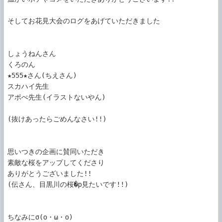
そしてお花見大会のログをあげていただきました

しょうねんさん

くろのん

★555★さん(ちえさん)

スカハイ先生

アポぺ先生(イラストないやん)

(抜けあったらごめんなさい!!)

思いつきの企画に賛同いただき

素敵な桜をアップしてくださり

ありがとうございました!!

(伝さん、目黒川の桜�p見たいです!!)

ちなみにσ(o・ω・o)
