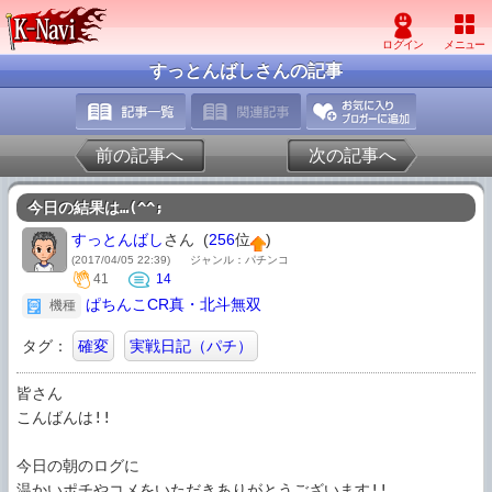
すっとんばしさんの記事
前の記事へ
次の記事へ
今日の結果は…(^^;
すっとんばし
さん (
256
位
)
(2017/04/05 22:39)
ジャンル：パチンコ
41
14
ぱちんこCR真・北斗無双
機種
タグ：
確変
実戦日記（パチ）
皆さん

こんばんは!!

今日の朝のログに

温かいポチやコメをいただきありがとうございます!!
