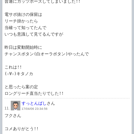
普通にガッツポーズしてしまいました!!

電サポ抜けの保留は

リーチ掛かったら

当確って知ってたんで

いつも意識して見てるんですが

昨日は変動開始時に

チャンスボタン(白オーラボタン)やったんで

これは!!

(☆∀☆)キタノカ

と思ったら案の定

すっとんばし
さん
11.
17/04/06 23:34:56
フクさん

コメありがとう!!
