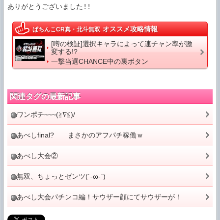
ありがとうございました!!
オススメ攻略情報
ぱちんこCR真・北斗無双
[噂の検証]選択キャラによって連チャン率が激
変する!?
一撃当選CHANCE中の裏ボタン
関連タグの最新記事
ワンポチ~~~(≧∇≦)/
あべしfinal? まさかのアフパチ稼働ｗ
あべし大会②
無双、ちょっとゼンツ(´-ω-`)
あべし大会パチンコ編！サウザー顔にてサウザーが！