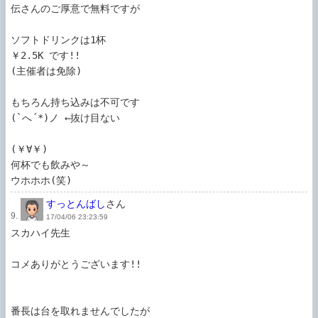
伝さんのご厚意で無料ですが

ソフトドリンクは1杯

￥2.5K です!!

(主催者は免除)

もちろん持ち込みは不可です

(`へ´*)ノ ←抜け目ない

(￥∀￥)

何杯でも飲みや～

ウホホホ(笑)
すっとんばし
さん
9.
17/04/06 23:23:59
スカハイ先生

コメありがとうございます!!

番長は台を取れませんでしたが
