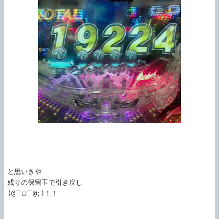
と思いきや

残りの保留玉で引き戻し

(@￣□￣@;)！！
