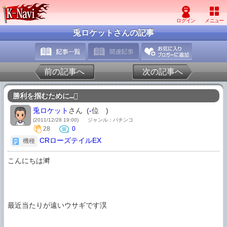
兎ロケットさんの記事
前の記事へ
次の記事へ
勝利を掴むために…
兎ロケット
さん (
-
位
)
(2011/12/28 19:00)
ジャンル：パチンコ
28
0
CRローズテイルEX
機種
こんにちは溿

最近当たりが遠いウサギです淏
