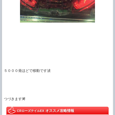
５０００発ほどで移動です淲

つづきます溿
オススメ攻略情報
CRローズテイルEX