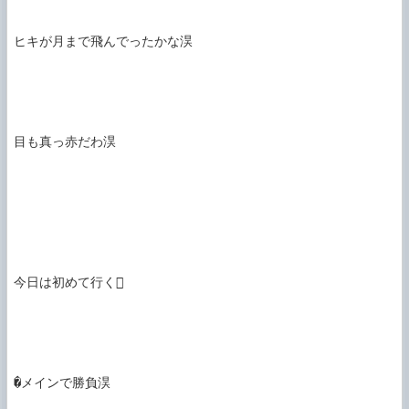
ヒキが月まで飛んでったかな淏

目も真っ赤だわ淏

今日は初めて行く

�メインで勝負淏
