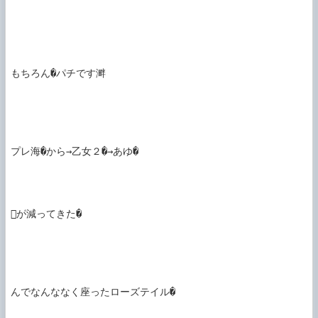
もちろん�パチです溿

プレ海�から→乙女２�→あゆ�

が減ってきた�

んでなんななく座ったローズテイル�
