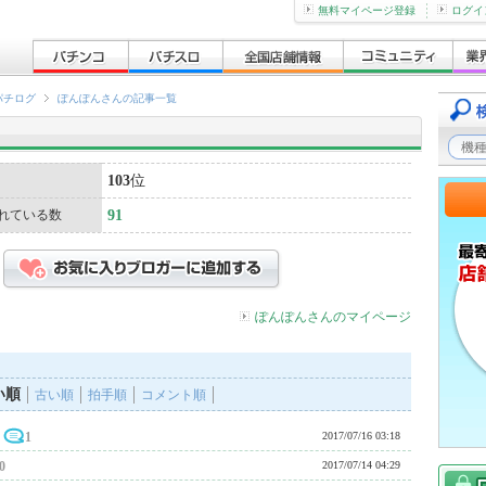
無料マイページ登録
ログイ
パチログ
ぽんぽんさんの記事一覧
103
位
れている数
91
ぽんぽんさんのマイページ
い順
古い順
拍手順
コメント順
1
2017/07/16 03:18
0
2017/07/14 04:29