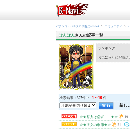
パチンコ・パチスロ情報のK-Navi
コミュニティ
ぽんぽん
さんの記事一覧
ランキング
お気に入りに登録さ
1～10
検索結果：
397
件中
件
新し
☆★努力は必ず……★☆
19
☆★彼女の季節★☆
21