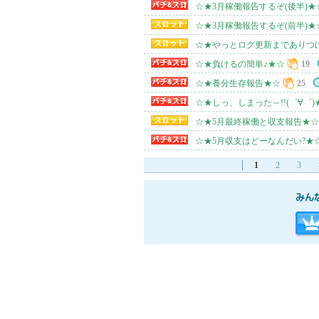
☆★3月稼働報告するぞ(後半)★
☆★3月稼働報告するぞ(前半)★
☆★やっとログ更新までありつ
☆★負けるの簡単♪★☆
19
☆★養分生存報告★☆
25
☆★しっ、しまった～!!(゜∀゜)
☆★5月最終稼働と収支報告★☆
☆★5月収支はどーなんだい?★
1
2
3