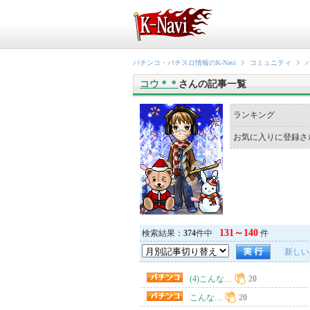
パチンコ・パチスロ情報のK-Navi
コミュニティ
コウ＊＊
さんの記事一覧
ランキング
お気に入りに登録さ
131～140
検索結果：
374
件中
件
新しい
(4)こんな…
20
こんな…
20