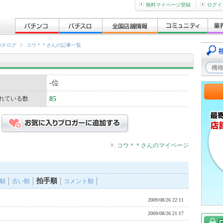
無料マイページ登録
ログイ
パチログ
コウ＊＊さんの記事一覧
-
位
れている数
85
コウ＊＊さんのマイページ
拍手順
順
古い順
コメント順
2009/08/26 22:11
2009/08/26 21:17