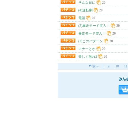
そんな日に
20
(4)逆転劇
20
電話
20
(2)暴走モード突入！
20
暴走モード突入！
20
(2)このパターン
20
マナーとか
20
美しく散れ2
20
前へ
9
10
11