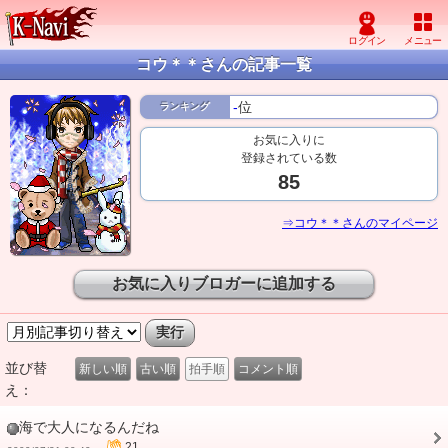
コウ＊＊さんの記事一覧
-
位
ランキング
お気に入りに
登録されている数
85
⇒コウ＊＊さんのマイページ
お気に入りブロガーに追加する
並び替
新しい順
古い順
拍手順
コメント順
え：
海で大人になるんだね
21