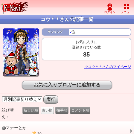
コウ＊＊さんの記事一覧
-
位
ランキング
お気に入りに
登録されている数
85
⇒コウ＊＊さんのマイページ
お気に入りブロガーに追加する
並び替
新しい順
古い順
拍手順
コメント順
え：
マナーとか
20