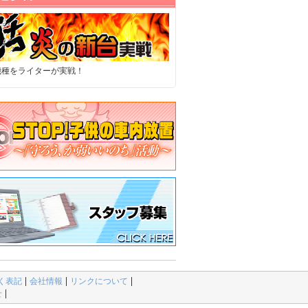
機種をライターが実戦！
く表記
会社情報
リンクについて
せ