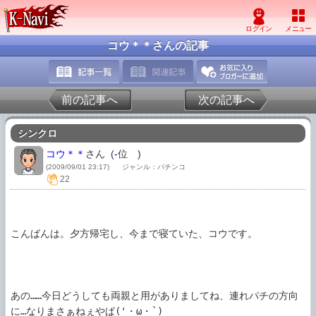
コウ＊＊さんの記事
前の記事へ
次の記事へ
シンクロ
コウ＊＊
さん (
-
位
)
(2009/09/01 23:17)
ジャンル：パチンコ
22
こんばんは。夕方帰宅し、今まで寝ていた、コウです。

あの……今日どうしても両親と用がありましてね、連れパチの方向
に…なりまさぁねぇやぱ('・ω・`)
