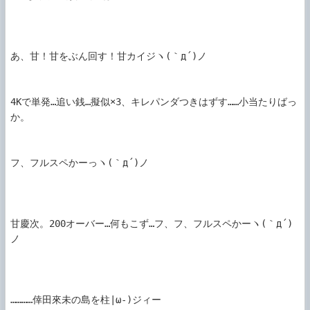
あ、甘！甘をぶん回す！甘カイジヽ(｀д´)ノ

4Kで単発…追い銭…擬似×3、キレパンダつきはずす……小当たりばっ
か。

フ、フルスペかーっヽ(｀д´)ノ

甘慶次。200オーバー…何もこず…フ、フ、フルスペかーヽ(｀д´)
ノ

…………倖田來未の島を柱|ω-)ジィー
