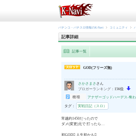
パチンコ・パチスロ情報のK-Navi
コミュニティ
記事詳細
記事一覧
GOD(フリーズ無)
さかさまさ
さん
ブロガーランキング：
156位
アナザーゴッドハーデス-奪われた
タグ：
実戦日記（スロ）
宵越約1450だったので

ダメ(変更)元で 打ったら…

初GOD 人生初かも
