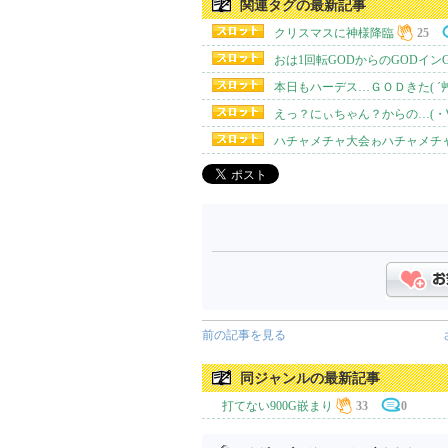
関連タグの最新記事
クリスマスに神様降臨
25
おは1回転GODからのGODインG
本日もハーデス…ＧＯＤきた( ´
えっ？にぃちゃん？からの…(・
ハチャメチャ大会ゎハチャメチャ
前の記事を見る
同ジャンルの最新記事
打てない900G嵌まり
33
0