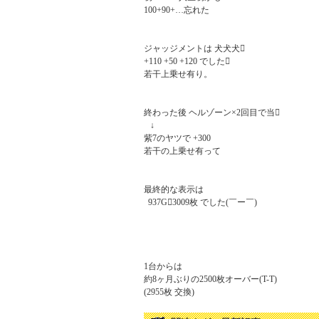
100+90+…忘れた

ジャッジメントは 犬犬犬

+110 +50 +120 でした

若干上乗せ有り。

終わった後 ヘルゾーン×2回目で当

   ↓

紫7のヤツで +300

若干の上乗せ有って

最終的な表示は

  937G3009枚 でした(￣ー￣)

1台からは

約8ヶ月ぶりの2500枚オーバー(T-T)

(2955枚 交換)