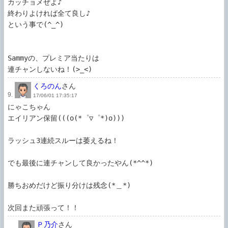
カッチョメぜよ♪

終わりよければ全て良し♪

という事で(^_^)

Sammyの、プレミア当たりは

連チャンしないね！(>_<)
くろのん
さん
9.
17/06/01 17:35:17
にゃこちゃん

エイリアン保留(((o(*゜▽゜*)o)))

ラッシュ3連続スルーは萎えるね！

でも最後に連チャンして良かったやん(*^^*)

勝ちおめだけど振り分けは残念(*＿*)

次回また頑張って！！
Ｐ乃介
さん