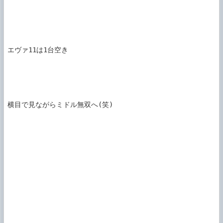
エヴァ11は1台空き

横目で見ながらミドル無双へ(笑)
