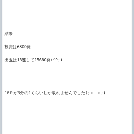
結果

投資は6300発

出玉は13連して15680発(^^;)

16Ｒが3分の1くらいしか取れませんでした(;＞_＜;)
