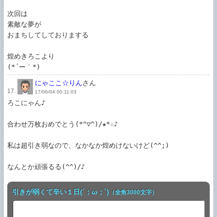
次回は

素敵な夢が

おまちしてしておりまする

煌めきろこより

(*´ー｀*)
にゃここ☆りん
さん
17.
17/06/04 00:11:03
ろこにゃん♪

合わせ万枚おめでとう(*^▽^)/★*☆♪

私は超引き弱なので、なかなか煌めけないけど(^^;)

なんとか頑張るる(^^)/♪
引きが弱くて辛い１日(´；ω；`)
（全角3000文字）