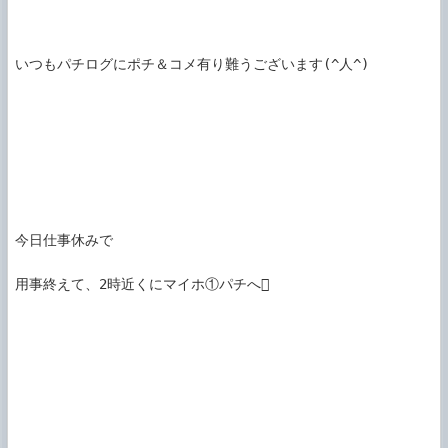
いつもパチログにポチ＆コメ有り難うございます(^人^)

今日仕事休みで

用事終えて、2時近くにマイホ①パチへ
