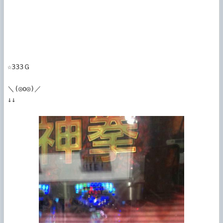
☆333Ｇ

＼(◎o◎)／

↓↓
