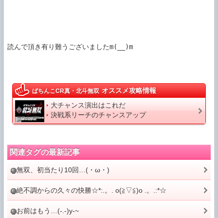
読んで頂き有り難うございましたm(__)m

オススメ攻略情報
ぱちんこCR真・北斗無双
大チャンス演出はこれだ
決戦系リーチのチャンスアップ
関連タグの最新記事
無双、初当たり10回…(・ω・)
絶不調からの久々の快勝☆*:.。. o(≧▽≦)o .。.:*☆
お前はもう…(-.-)y-~