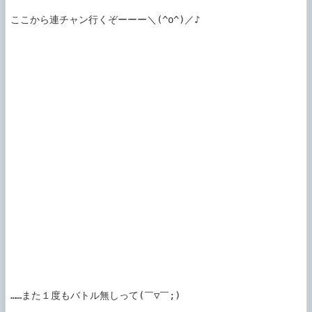
ここから連チャン行くぞーーー＼(^o^)／♪

……また１度もバトル無しって(￣▽￣;)
