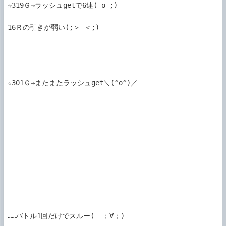
☆319Ｇ→ラッシュgetで6連(-o-;)

16Ｒの引きが弱い(;＞_＜;)

☆301Ｇ→またまたラッシュget＼(^o^)／

……バトル1回だけでスルー(  ；∀；)
