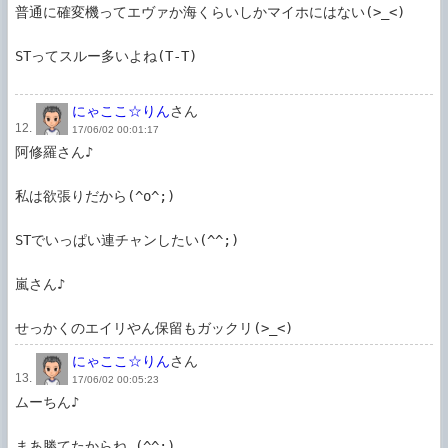
普通に確変機ってエヴァか海くらいしかマイホにはない(>_<)

STってスルー多いよね(T-T)

にゃここ☆りん
さん
12.
17/06/02 00:01:17
阿修羅さん♪

私は欲張りだから(^o^;)

STでいっぱい連チャンしたい(^^;)

嵐さん♪

せっかくのエイリやん保留もガックリ(>_<)
にゃここ☆りん
さん
13.
17/06/02 00:05:23
ムーちん♪

まあ勝てたからね…(^^;)
