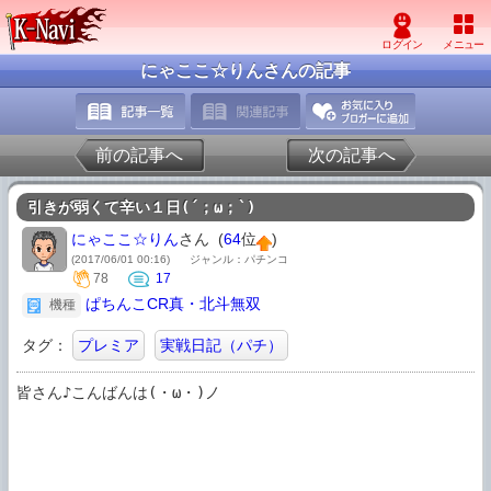
にゃここ☆りんさんの記事
前の記事へ
次の記事へ
引きが弱くて辛い１日(´；ω；`)
にゃここ☆りん
さん (
64
位
)
(2017/06/01 00:16)
ジャンル：パチンコ
78
17
ぱちんこCR真・北斗無双
機種
タグ：
プレミア
実戦日記（パチ）
皆さん♪こんばんは(・ω・)ノ
