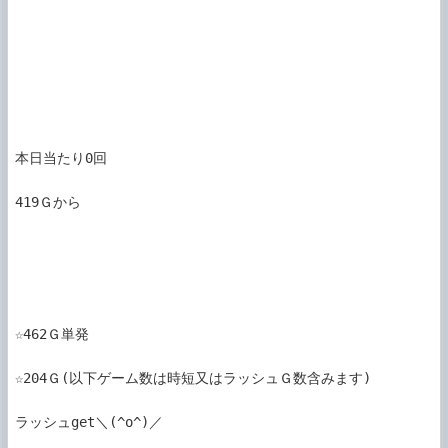
本日当たり0回

419Ｇから

☆462Ｇ単発

☆204Ｇ(以下ゲーム数は時短又はラッシュＧ数含みます)

ラッシュget＼(^o^)／
