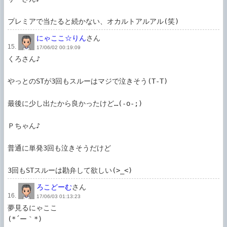
プレミアで当たると続かない、オカルトアルアル(笑)
にゃここ☆りん
さん
15.
17/06/02 00:19:09
くろさん♪

やっとのSTが3回もスルーはマジで泣きそう(T-T)

最後に少し出たから良かったけど…(-o-;)

Ｐちゃん♪

普通に単発3回も泣きそうだけど

3回もSTスルーは勘弁して欲しい(>_<)
ろこどーむ
さん
16.
17/06/03 01:13:23
夢見るにゃここ

(*´ー｀*)
