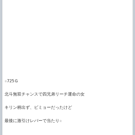
☆725Ｇ

北斗無双チャンスで四兄弟リーチ運命の女

キリン柄出ず、ビミョーだったけど

最後に激引けレバーで当たり☆
