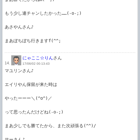
もう少し連チャンしたかった……(-o-;)

あさやんさん♪

まあぼちぼち行きますf(^^;

にゃここ☆りん
さん
14.
17/06/02 00:13:43
マユリンさん♪

エイリやん保留が来た時は

やったーーー＼(^o^)／

って思ったんだけどね(-o-;)

まあ少しでも勝てたから、また次頑張る(^^)/

サーさん♪
