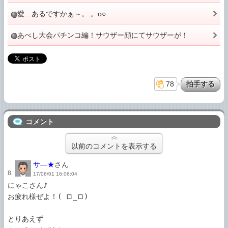
愛…あるですかぁ～。.。o○
あべし大会パチンコ編！サウザー顔にてサウザーが！
78
コメント
以前のコメントを表示する
サ―★
さん
8.
17/06/01 16:06:04
にゃこさん♪

お疲れ様ぜよ！( ロ_ロ)ゞ

とりあえず
