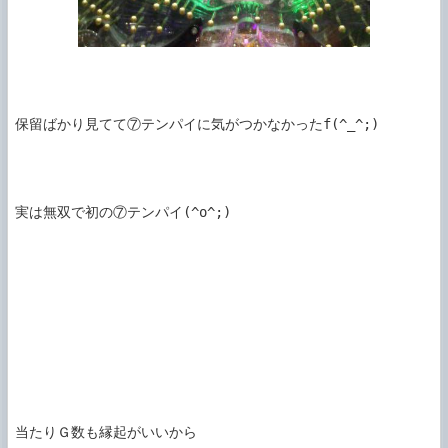
保留ばかり見てて⑦テンパイに気がつかなかったf(^_^;)

実は無双で初の⑦テンパイ(^o^;)

当たりＧ数も縁起がいいから
