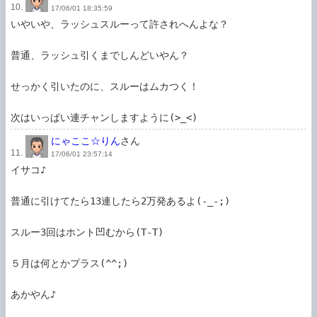
10.
17/06/01 18:35:59
いやいや、ラッシュスルーって許されへんよな？

普通、ラッシュ引くまでしんどいやん？

せっかく引いたのに、スルーはムカつく！

次はいっぱい連チャンしますように(>_<)
にゃここ☆りん
さん
11.
17/06/01 23:57:14
イサコ♪

普通に引けてたら13連したら2万発あるよ(-_-;)

スルー3回はホント凹むから(T-T)

５月は何とかプラス(^^;)

あかやん♪
