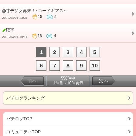
甘デジ女再来！~コードギアス~
15
5
2022/04/01 23:31
確率
16
4
2022/04/01 10:11
1
2
3
4
5
6
7
8
9
10
556件中
前へ
次へ
1件目～10件表示
パチログランキング
パチログTOP
コミュニティTOP