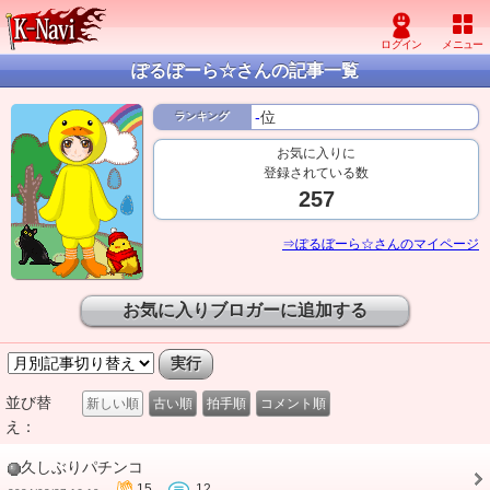
ぽるぼーら☆さんの記事一覧
-
位
ランキング
お気に入りに
登録されている数
257
⇒ぽるぼーら☆さんのマイページ
お気に入りブロガーに追加する
並び替
新しい順
古い順
拍手順
コメント順
え：
久しぶりパチンコ
15
12