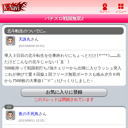
パチスロ戦国無双2
北斗転生のついでに…
天誅丸
さん
(2013/06/06 00:51)
導入３日目の北斗転生を仕事終わりにちょっとだけ(*^^*)………出
たけどこんなの北斗じゃない(´Д｀)

500枚持って戦国初打ち♪強チェリーから出陣に入りラッシュ突入
これが伸びて愛４回焔１回フリーズ無双ボーナスも絡み夕方６時
から7500枚の大事故(￣▽￣;)びっくりしました☆  
お気に入りに登録
このスレッドは閉鎖されています
[1]
夜の不死鳥
さん
(2013/09/11 13:32)