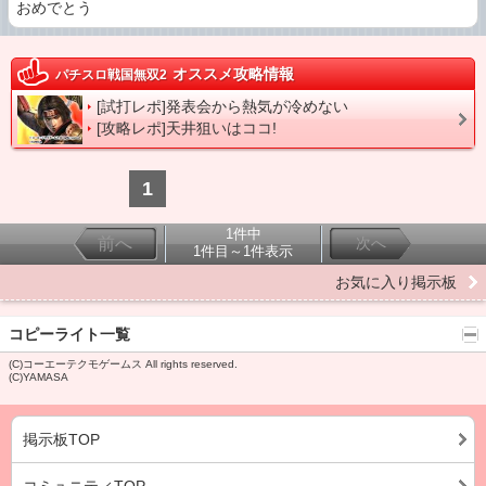
おめでとう
オススメ攻略情報
パチスロ戦国無双2
[試打レポ]発表会から熱気が冷めない
[攻略レポ]天井狙いはココ!
1
1件中
前へ
次へ
1件目～1件表示
お気に入り掲示板
コピーライト一覧
(C)コーエーテクモゲームス All rights reserved.
(C)YAMASA
掲示板TOP