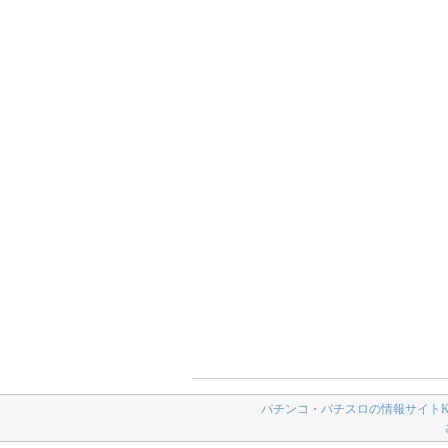
パチンコ・パチスロの情報サイトK-N