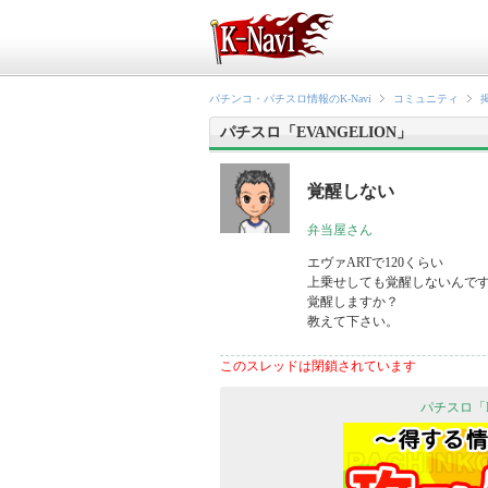
パチンコ・パチスロ情報のK-Navi
コミュニティ
パチスロ「EVANGELION」
覚醒しない
弁当屋さん
エヴァARTで120くらい

上乗せしても覚醒しないんです
覚醒しますか？

教えて下さい。
このスレッドは閉鎖されています
パチスロ「E