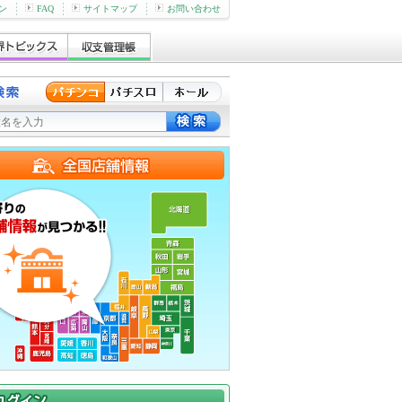
ン
FAQ
サイトマップ
お問い合わせ