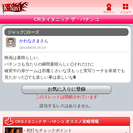
CRタイタニック ザ・パチンコ
ジャックローズ
かわなさま
さん
(2011/04/24 15:17)
映画は素晴らしい。

パチンコも当たりの瞬間素晴らしいそれだけに

確変中の扉ゲームは邪魔くさいな淏もっと実写リーチを単発でも
見たかったでも楽しい事は楽しいな�
お気に入りに登録
このスレッドは閉鎖されています
該当するレスはありません。
オススメ攻略情報
CRタイタニック ザ・パチンコ
初打ちチェックポイント