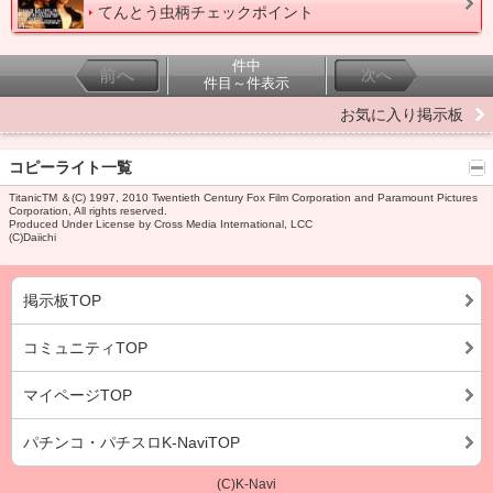
てんとう虫柄チェックポイント
件中
前へ
次へ
件目～件表示
お気に入り掲示板
コピーライト一覧
TitanicTM ＆(C) 1997, 2010 Twentieth Century Fox Film Corporation and Paramount Pictures
Corporation, All rights reserved.
Produced Under License by Cross Media International, LCC
(C)Daiichi
掲示板TOP
コミュニティTOP
マイページTOP
パチンコ・パチスロK-NaviTOP
(C)K-Navi